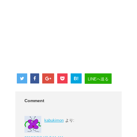
B!
LINEへ送る
Comment
kabukimon
より: