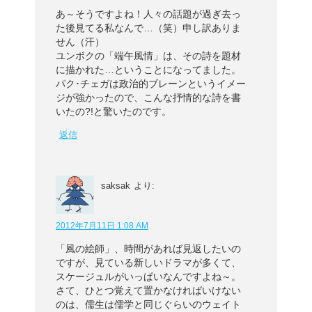
あ～そうですよね！人々の話題が過ぎ去っ
た後見てる私なんで…（笑）申し訳ありま
せん（汗）
ユンボクの「端午風情」は、その詩を題材
に描かれた…ということになってました。
パク･チェガは政治的ブレーンというイメー
ジが強かったので、こんな抒情的な詩を書
いたの?!と驚いたのです。
返信
saksak
より:
2012年7月11日 1:08 AM
「風の絵師」、時間があれば見返したいの
ですが、見ている新しいドラマが多くて、
スケージュルがいっぱいなんですよね～。
さて、ひとつ覚えて置かなければいけない
のは、儒生は儒学と同じぐらいのウェイト