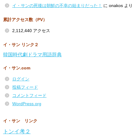
イ・サンの死後は朝鮮の不幸の始まりだった！
に
onakos
より
累計アクセス数（PV）
2,112,440 アクセス
イ・サン リンク２
韓国時代劇ドラマ用語辞典
イ・サン.com
ログイン
投稿フィード
コメントフィード
WordPress.org
イ・サン リンク
トンイ考２