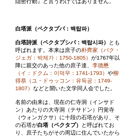
隠密行動』と言うわけではありません。
白塔派（ペクタプパ：백탑파）
白塔詩派（ペクタプシパ：백탑시파）
とも
呼ばれます。本来は庶子の
朴齊家（パク・
ジェガ：박제가：1750-1805）
が1767年以
降に親交のあった他の庶子達、
李德懋
（イ：ドクム：이덕무：1741-1793）
や
柳
得恭（ユ・ドゥッコン：유득공：1749-
1807）
などと開いた文学同人会でした。
名前の由来は、現在の仁寺洞（インサド
ン）あたりの大寺洞（テサドン）円覚寺
（ウォンガクサ）に十段の石塔があり、そ
の石塔が
白塔（ペクタプ）
と呼ばれてお
り、庶子たちがその周辺に住んでいたから