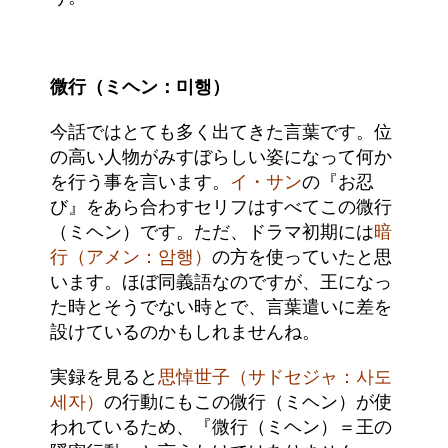
微行（ミヘン：미행）
今話ではとても多く出てきた言葉です。位
の高い人物がみすぼらしい姿になって何か
を行う事を言います。
イ・サン
の『お忍
び』をあら合わすセリフはすべてこの微行
（ミヘン）です。ただ、ドラマ初期には
暗
行（アメン：암행）
の方を使っていたと思
います。ほぼ同義語なのですが、王になっ
た時とそうでない時とで、言葉遣いに差を
設けているのかもしれませんね。
実録を見ると
思悼世子（サドセジャ：사도
세자）
の行動にもこの微行（ミヘン）が使
われているため、『微行（ミヘン）＝王の