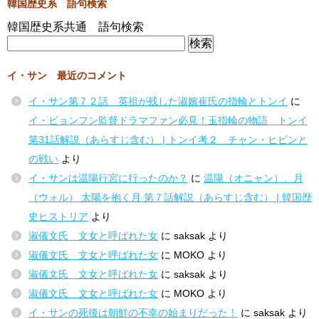
韓国歴史系 語句検索
韓国歴史系共通 語句検索
イ・サン 最近のコメント
イ・サン第７２話 英祖が残した淑嬪崔氏の指輪とトンイ
に
イ・ビョンフン監督ドラマファン必見！玉指輪の物語 トンイ
第31話解説（あらすじ含む） | トンイ考２ チャン・ヒビンと
の戦い
より
イ・サンは温陽行宮に行ったのか？
に
温陽（オニャン）、月
（ウォル） 太陽を抱く月 第７話解説（あらすじ含む） | 韓国歴
史ヒストリア
より
淑儀文氏 文女と呼ばれた女
に
saksak
より
淑儀文氏 文女と呼ばれた女
に
MOKO
より
淑儀文氏 文女と呼ばれた女
に
saksak
より
淑儀文氏 文女と呼ばれた女
に
MOKO
より
イ・サンの死後は朝鮮の不幸の始まりだった！
に
saksak
より