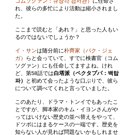
コムソグァン：규장각 검서관）
に任命さ
れ、彼らの多忙により活動は縮小されまし
た。
ここまで読むと「あれ？」と思った人もい
るのではないでしょうか？
イ・サン
は随分前に
朴齊家（パク・ジェ
ガ）
らと会っていて、すでに検書官（コム
ソグァン）にも任命してますよね。けれ
ど、第58話では
白塔派（ペクタプパ：백탑
파）
と初めて会ったような口ぶりで、彼ら
について調べてくれと言っていました。
このあたり、ドラマ・トンイでもあったこ
とですが、脚本家のキム・イヨンさんがや
ってはいけない歴史の並べ替えをやって、
ドツボにはまるケースの一端です。歴史を
知らない人が見れば問題ないかもしれませ