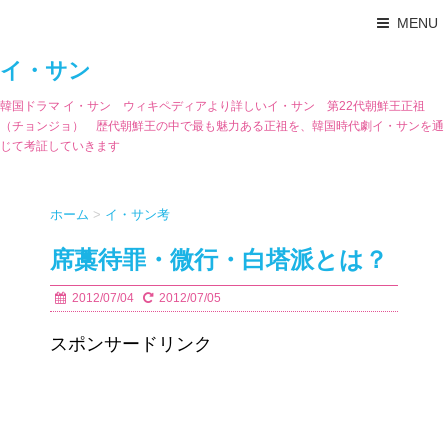
MENU
イ・サン
韓国ドラマ イ・サン ウィキペディアより詳しいイ・サン 第22代朝鮮王正祖
（チョンジョ） 歴代朝鮮王の中で最も魅力ある正祖を、韓国時代劇イ・サンを通
じて考証していきます
ホーム
>
イ・サン考
席藁待罪・微行・白塔派とは？
2012/07/04
2012/07/05
スポンサードリンク