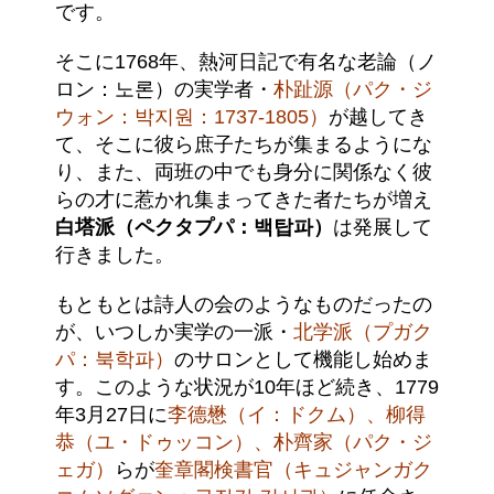
です。
そこに1768年、熱河日記で有名な老論（ノ
ロン：노론）の実学者・
朴趾源（パク・ジ
ウォン：박지원：1737-1805）
が越してき
て、そこに彼ら庶子たちが集まるようにな
り、また、両班の中でも身分に関係なく彼
らの才に惹かれ集まってきた者たちが増え
白塔派（ペクタプパ：백탑파）
は発展して
行きました。
もともとは詩人の会のようなものだったの
が、いつしか実学の一派・
北学派（プガク
パ：북학파）
のサロンとして機能し始めま
す。このような状況が10年ほど続き、1779
年3月27日に
李德懋（イ：ドクム）、柳得
恭（ユ・ドゥッコン）、朴齊家（パク・ジ
ェガ）
らが
奎章閣検書官（キュジャンガク