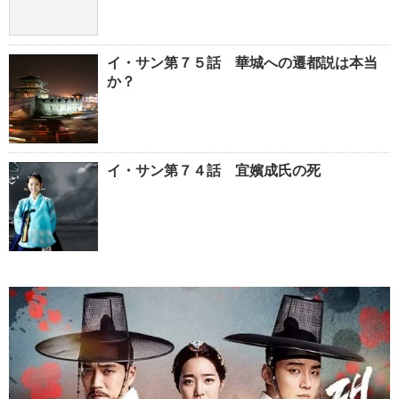
イ・サン第７５話 華城への遷都説は本当
か？
イ・サン第７４話 宜嬪成氏の死