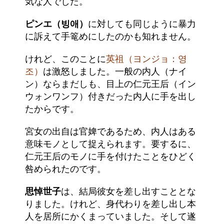
気な人でした。
ピンエ（빙애）
に対しても同じように暴力
に訴えて手篭めにしたのかも知れません。
けれど、このことに
英祖（ヨンジョ：영
조）
は激怒しました。一般の内人（ナイ
ン）ならまだしも、目上の仁元王后（イン
ウォンワンフ）付きだった内人に手を出し
たからです。
宮女の出自は官婢であるため、内人はある
意味モノとして捉えられます。要するに、
仁元王后のモノに手を付けたことをひどく
咎められたのです。
思悼世子
は、結局彼女を差し出すこととな
りました。けれど、身代わりを差し出し本
人を居所にかくまっていました。そして遂