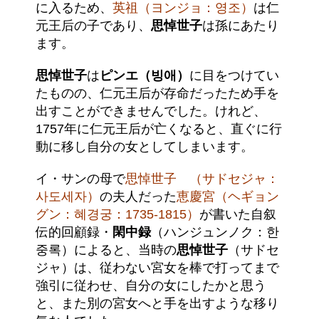
に入るため、
英祖（ヨンジョ：영조）
は仁
元王后の子であり、
思悼世子
は孫にあたり
ます。
思悼世子
は
ピンエ（빙애）
に目をつけてい
たものの、仁元王后が存命だったため手を
出すことができませんでした。けれど、
1757年に仁元王后が亡くなると、直ぐに行
動に移し自分の女としてしまいます。
イ・サンの母で
思悼世子 （サドセジャ：
사도세자）
の夫人だった
恵慶宮（ヘギョン
グン：혜경궁：1735-1815）
が書いた自叙
伝的回顧録・
閑中録
（ハンジュンノク：한
중록）によると、当時の
思悼世子
（サドセ
ジャ）は、従わない宮女を棒で打ってまで
強引に従わせ、自分の女にしたかと思う
と、また別の宮女へと手を出すような移り