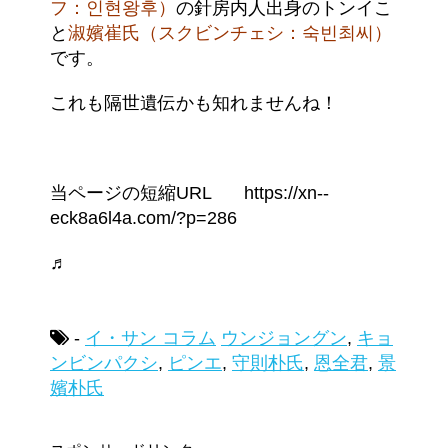
フ：인현왕후）
の針房内人出身のトンイこ
と
淑嬪崔氏（スクビンチェシ：숙빈최씨）
です。
これも隔世遺伝かも知れませんね！
当ページの短縮URL https://xn--
eck8a6l4a.com/?p=286
♬
-
イ・サン コラム
ウンジョングン
,
キョ
ンビンパクシ
,
ピンエ
,
守則朴氏
,
恩全君
,
景
嬪朴氏