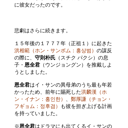
に彼女だったのです。
悲劇はさらに続きます。
１５年後の１７７７年（正祖１）に起きた
洪相範（ホン・サンボム：홍상범）
の謀反
の際に、
守則朴氏
（スチク パクシ）の息
子・
恩全君
（ウンジョングン）を推戴しよ
うとしました。
恩全君
はイ・サンの異母弟のうち最も年若
かったため、前年に賜死した
洪麟漢（ホ
ン・イナン：홍인한）
、
鄭厚謙（チョン・
フギョム：정후겸）
も彼を担ぎ上げる計画
を持っていました。
※
恩全君
はドラマにも出てくるイ・サンの