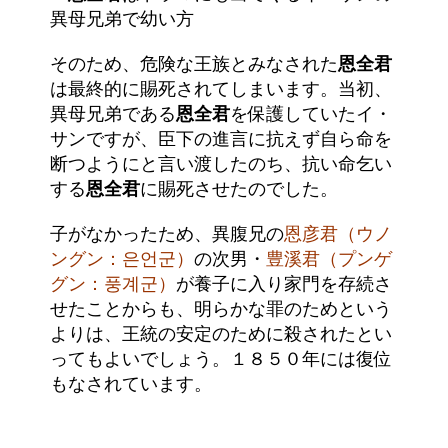
異母兄弟で幼い方
そのため、危険な王族とみなされた
恩全君
は最終的に賜死されてしまいます。当初、
異母兄弟である
恩全君
を保護していたイ・
サンですが、臣下の進言に抗えず自ら命を
断つようにと言い渡したのち、抗い命乞い
する
恩全君
に賜死させたのでした。
子がなかったため、異腹兄の
恩彦君（ウノ
ングン：은언군）
の次男・
豊溪君（プンゲ
グン：풍계군）
が養子に入り家門を存続さ
せたことからも、明らかな罪のためという
よりは、王統の安定のために殺されたとい
ってもよいでしょう。１８５０年には復位
もなされています。