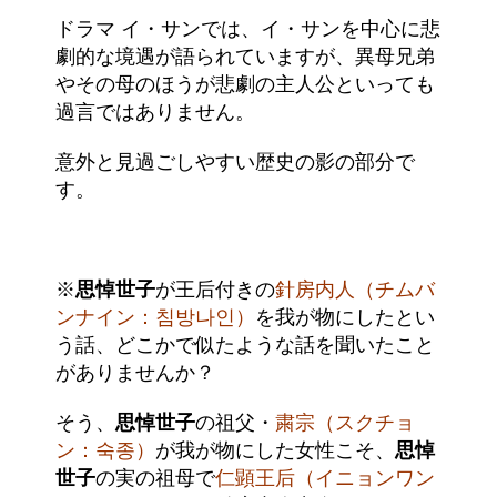
ドラマ イ・サンでは、イ・サンを中心に悲
劇的な境遇が語られていますが、異母兄弟
やその母のほうが悲劇の主人公といっても
過言ではありません。
意外と見過ごしやすい歴史の影の部分で
す。
※
思悼世子
が王后付きの
針房内人（チムバ
ンナイン：침방나인）
を我が物にしたとい
う話、どこかで似たような話を聞いたこと
がありませんか？
そう、
思悼世子
の祖父・
粛宗（スクチョ
ン：숙종）
が我が物にした女性こそ、
思悼
世子
の実の祖母で
仁顕王后（イニョンワン