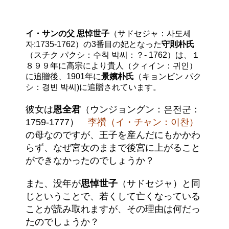
イ・サンの父 思悼世子
（サドセジャ：사도세
자:1735-1762）の3番目の妃となった
守則朴氏
（スチク パクシ：수칙 박씨：？- 1762）は、１
８９９年に高宗により貴人（クィイン：귀인）
に追贈後、1901年に
景嬪朴氏
（キョンビン パク
シ：경빈 박씨)に追贈されています。
彼女は
恩全君
（ウンジョングン：은전군：
1759-1777）
李禶（イ・チャン：이찬）
の母なのですが、王子を産んだにもかかわ
らず、なぜ宮女のままで後宮に上がること
ができなかったのでしょうか？
また、没年が
思悼世子
（サドセジャ）と同
じということで、若くして亡くなっている
ことが読み取れますが、その理由は何だっ
たのでしょうか？