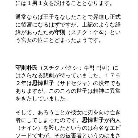
には１男１女を設けることとなります。
通常ならば王子をなしたことで昇進し正式
に後宮になるはずですが、上記のような経
緯があったため
守則
（スチク：수칙）とい
う宮女の位にとどまったようです。
守則朴氏
（スチク パクシ：수칙 박씨）に
はさらなる悲劇が待っていました。１７６
２年は
思悼世子
（サドセジャ）の没年でも
ありますが、このころの世子は精神に異常
をきたしていました。
そして、あろうことか彼女に刃を向け亡き
者にしてしまったのです。
思悼世子
が内人
（ナイン）を殺したというのは有名なエピ
ソードですが、その被害者というのはまさ