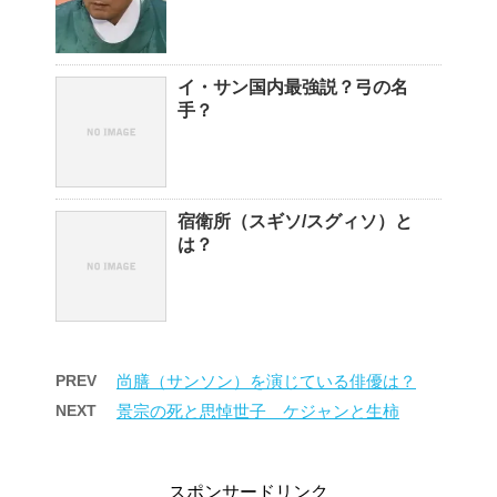
イ・サン国内最強説？弓の名
手？
宿衛所（スギソ/スグィソ）と
は？
PREV
尚膳（サンソン）を演じている俳優は？
NEXT
景宗の死と思悼世子 ケジャンと生柿
スポンサードリンク