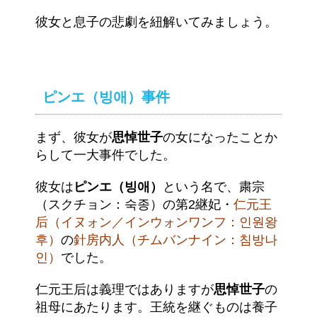
彼女と息子の悲劇を紐解いてみましょう。
ピンエ（빙애）事件
まず、彼女が
思悼世子
の女になったことか
らして一大事件でした。
彼女は
ピンエ（빙애）
という名で、粛宗
（スクチョン：숙종）の第2継妃・
仁元王
后（イヌォン／インウォンワンフ：인원왕
후）
の
針房内人（チムバンナイン：침방나
인）
でした。
仁元王后は義理ではありますが
思悼世子
の
祖母にあたります。王統を継ぐものは養子