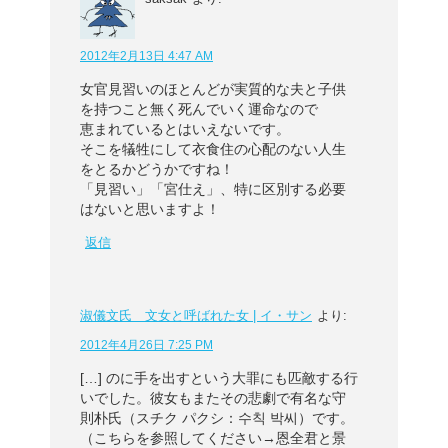
2012年2月13日 4:47 AM
女官見習いのほとんどが実質的な夫と子供
を持つこと無く死んでいく運命なので
恵まれているとはいえないです。
そこを犠牲にして衣食住の心配のない人生
をとるかどうかですね！
「見習い」「宮仕え」、特に区別する必要
はないと思いますよ！
返信
淑儀文氏 文女と呼ばれた女 | イ・サン
より:
2012年4月26日 7:25 PM
[…] のに手を出すという大罪にも匹敵する行
いでした。彼女もまたその悲劇で有名な守
則朴氏（スチク パクシ：수칙 박씨）です。
（こちらを参照してください→恩全君と景