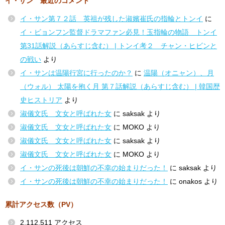
イ・サン 最近のコメント
イ・サン第７２話 英祖が残した淑嬪崔氏の指輪とトンイ
に
イ・ビョンフン監督ドラマファン必見！玉指輪の物語 トンイ
第31話解説（あらすじ含む） | トンイ考２ チャン・ヒビンと
の戦い
より
イ・サンは温陽行宮に行ったのか？
に
温陽（オニャン）、月
（ウォル） 太陽を抱く月 第７話解説（あらすじ含む） | 韓国歴
史ヒストリア
より
淑儀文氏 文女と呼ばれた女
に
saksak
より
淑儀文氏 文女と呼ばれた女
に
MOKO
より
淑儀文氏 文女と呼ばれた女
に
saksak
より
淑儀文氏 文女と呼ばれた女
に
MOKO
より
イ・サンの死後は朝鮮の不幸の始まりだった！
に
saksak
より
イ・サンの死後は朝鮮の不幸の始まりだった！
に
onakos
より
累計アクセス数（PV）
2,112,511 アクセス