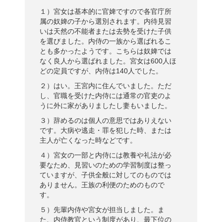
１）宮女は基本的に官婢ですので各官庁所
属の奴婢の子から選別されます。内待見習
いは天然の不能者または去勢を受けた子供
を選びました。内侍の一族から選ばれるこ
とも多かったようです。こちらは奴婢では
なく良人から選ばれました。宮女は600人ほ
どの定員ですが、内侍は140人でした。
２）はい。王宮内に住んでいました。ただ
し、官職を受けた内侍には通常の官吏のよ
うに外に家がありましたし妻もいました。
３）辞めるのは個人の意思ではありえない
です。大病や逃走・罪を犯した時、または
主人が亡くなった時などです。
４）宮女の一部と内侍には教養や礼法が必
要なため、見習いのための学習制度は整っ
ていますが、子供全般に対してのものでは
ありません。王族の利便のためのもので
す。
５）先輩内侍や宮女が担当しました。ま
た、内侍教官という制度があり、最下位の