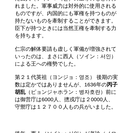
れました。軍事威力は対外的に使用される
ものですが、内国的にも軍権を持つものが
持たないものを牽制することができます。
臣下が持つときには当然王権を牽制する力
を持ちます。
仁宗の解体要請も虚しく軍備が増強されて
いったのは、まさに西人（ソイン：서인）
による王への権勢でした。
第２１代英祖（ヨンジョ：영조） 後期の実
数は定かではありませんが、1636年の
丙子
胡乱
（ピョンジャホラン：병자호란）前に
は御営庁は6000人、摠戎庁は２0000人、
守禦庁は１２７００人もの兵がいました。