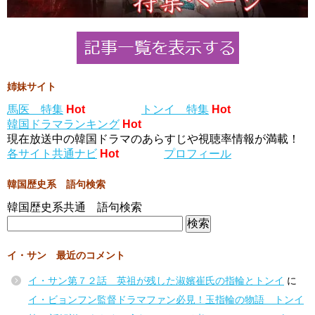
姉妹サイト
馬医 特集
Hot
トンイ 特集
Hot
韓国ドラマランキング
Hot
現在放送中の韓国ドラマのあらすじや視聴率情報が満載！
各サイト共通ナビ
Hot
プロフィール
韓国歴史系 語句検索
韓国歴史系共通 語句検索
イ・サン 最近のコメント
イ・サン第７２話 英祖が残した淑嬪崔氏の指輪とトンイ
に
イ・ビョンフン監督ドラマファン必見！玉指輪の物語 トンイ