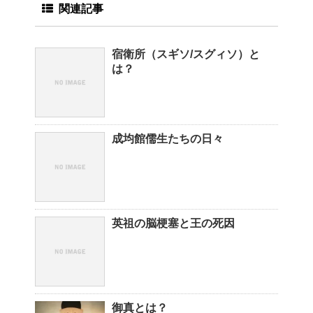
関連記事
宿衛所（スギソ/スグィソ）と
は？
成均館儒生たちの日々
英祖の脳梗塞と王の死因
御真とは？