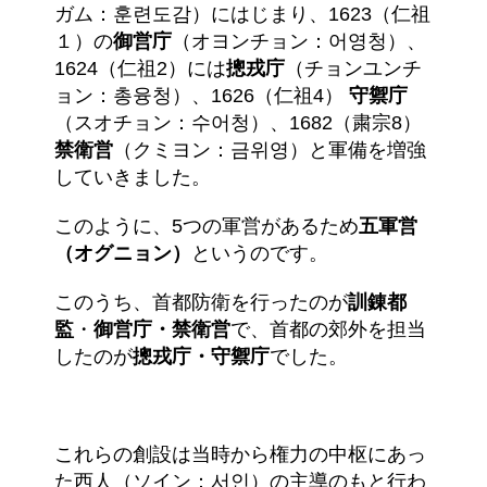
ガム：훈련도감）にはじまり、1623（仁祖
１）の
御営庁
（オヨンチョン：어영청）、
1624（仁祖2）には
摠戎庁
（チョンユンチ
ョン：총융청）、1626（仁祖4）
守禦庁
（スオチョン：수어청）、1682（粛宗8）
禁衛営
（クミヨン：금위영）と軍備を増強
していきました。
このように、5つの軍営があるため
五軍営
（オグニョン）
というのです。
このうち、首都防衛を行ったのが
訓錬都
監
・
御営庁・
禁衛営
で、首都の郊外を担当
したのが
摠戎庁・
守禦庁
でした。
これらの創設は当時から権力の中枢にあっ
た西人（ソイン：서인）の主導のもと行わ