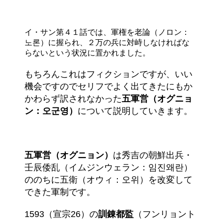
イ・サン第４１話では、軍権を老論（ノロン：
노론）に握られ、２万の兵に対峙しなければな
らないという状況に置かれました。
もちろんこれはフィクションですが、いい
機会ですのでセリフでよく出てきたにもか
かわらず訳されなかった
五軍営（オグニョ
ン：오군영）
について説明していきます。
五軍営（オグニョン）
は秀吉の朝鮮出兵・
壬辰倭乱（イムジンウェラン：임진왜란）
ののちに五衛（オウィ：오위）を改変して
できた軍制です。
1593（宣宗26）の
訓錬都監
（フンリョント