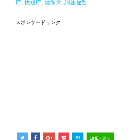
庁
,
摠戎庁
,
禁衛営
,
訓錬都監
スポンサードリンク
B!
LINEへ送る