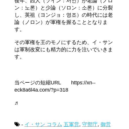
後年、西人（ソイン：서인）が老論（ノロ
ン：노론）と少論（ソロン：소론）に分裂
し、英祖（ヨンジョ：영조）の時代には老
論（ノロン）が軍権を握ることとなりま
す。
その軍権を王のモノにするため、イ・サン
は軍制改変にも精力的に力を注いでいきま
す。
当ページの短縮URL https://xn--
eck8a6l4a.com/?p=318
♬
-
イ・サン コラム
五軍営
,
守禦庁
,
御営