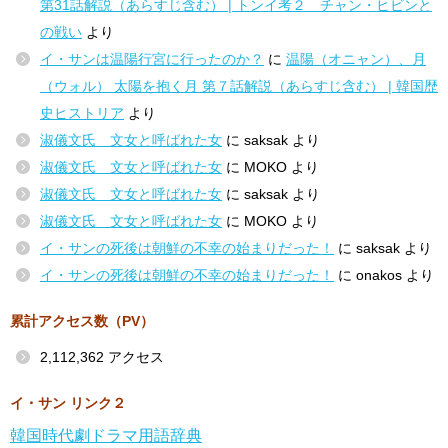
第31話解説（あらすじ含む） | トンイ考２ チャン・ヒビンと
の戦い
より
イ・サンは温陽行宮に行ったのか？
に
温陽（オニャン）、月
（ウォル） 太陽を抱く月 第７話解説（あらすじ含む） | 韓国歴
史ヒストリア
より
淑儀文氏 文女と呼ばれた女
に
saksak
より
淑儀文氏 文女と呼ばれた女
に
MOKO
より
淑儀文氏 文女と呼ばれた女
に
saksak
より
淑儀文氏 文女と呼ばれた女
に
MOKO
より
イ・サンの死後は朝鮮の不幸の始まりだった！
に
saksak
より
イ・サンの死後は朝鮮の不幸の始まりだった！
に
onakos
より
累計アクセス数（PV）
2,112,362 アクセス
イ・サン リンク２
韓国時代劇ドラマ用語辞典