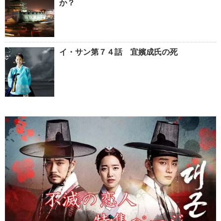
か？
イ・サン第７４話 宜嬪成氏の死