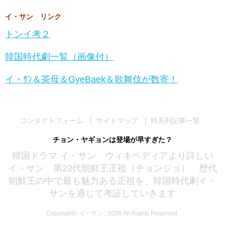
イ・サン リンク
トンイ考２
韓国時代劇一覧（画像付）
イ・ｻﾝ＆茶母＆GyeBaek＆歌舞伎が数寄！
コンタクトフォーム
サイトマップ
時系列記事一覧
チョン・ヤギョンは登場が早すぎた？
韓国ドラマ イ・サン ウィキペディアより詳しい
イ・サン 第22代朝鮮王正祖（チョンジョ） 歴代
朝鮮王の中で最も魅力ある正祖を、韓国時代劇イ・
サンを通じて考証していきます
Copyright© イ・サン , 2026 All Rights Reserved.