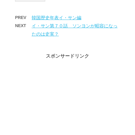
PREV
韓国歴史年表イ・サン編
NEXT
イ・サン第７０話 ソンヨンが昭容になっ
たのは史実？
スポンサードリンク