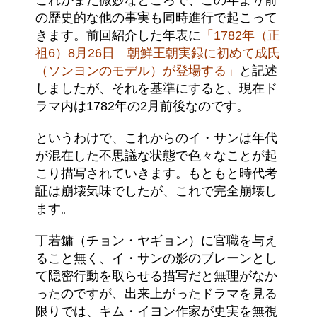
これがまた微妙なところで、この年より前
の歴史的な他の事実も同時進行で起こって
きます。前回紹介した年表に
「1782年（正
祖6）8月26日 朝鮮王朝実録に初めて成氏
（ソンヨンのモデル）が登場する」
と記述
しましたが、それを基準にすると、現在ド
ラマ内は1782年の2月前後なのです。
というわけで、これからのイ・サンは年代
が混在した不思議な状態で色々なことが起
こり描写されていきます。もともと時代考
証は崩壊気味でしたが、これで完全崩壊し
ます。
丁若鏞（チョン・ヤギョン）に官職を与え
ること無く、イ・サンの影のブレーンとし
て隠密行動を取らせる描写だと無理がなか
ったのですが、出来上がったドラマを見る
限りでは、キム・イヨン作家が史実を無視