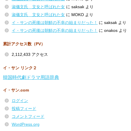
淑儀文氏 文女と呼ばれた女
に
saksak
より
淑儀文氏 文女と呼ばれた女
に
MOKO
より
イ・サンの死後は朝鮮の不幸の始まりだった！
に
saksak
より
イ・サンの死後は朝鮮の不幸の始まりだった！
に
onakos
より
累計アクセス数（PV）
2,112,433 アクセス
イ・サン リンク２
韓国時代劇ドラマ用語辞典
イ・サン.com
ログイン
投稿フィード
コメントフィード
WordPress.org