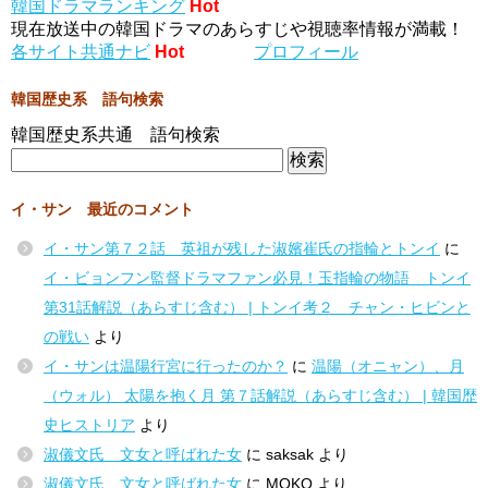
韓国ドラマランキング
Hot
現在放送中の韓国ドラマのあらすじや視聴率情報が満載！
各サイト共通ナビ
Hot
プロフィール
韓国歴史系 語句検索
韓国歴史系共通 語句検索
イ・サン 最近のコメント
イ・サン第７２話 英祖が残した淑嬪崔氏の指輪とトンイ
に
イ・ビョンフン監督ドラマファン必見！玉指輪の物語 トンイ
第31話解説（あらすじ含む） | トンイ考２ チャン・ヒビンと
の戦い
より
イ・サンは温陽行宮に行ったのか？
に
温陽（オニャン）、月
（ウォル） 太陽を抱く月 第７話解説（あらすじ含む） | 韓国歴
史ヒストリア
より
淑儀文氏 文女と呼ばれた女
に
saksak
より
淑儀文氏 文女と呼ばれた女
に
MOKO
より