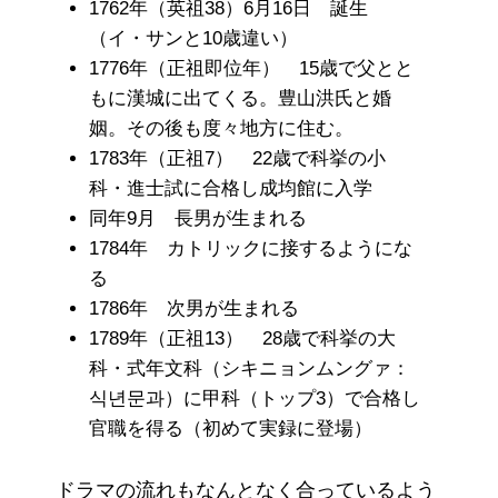
1762年（英祖38）6月16日 誕生
（イ・サンと10歳違い）
1776年（正祖即位年） 15歳で父とと
もに漢城に出てくる。豊山洪氏と婚
姻。その後も度々地方に住む。
1783年（正祖7） 22歳で科挙の小
科・進士試に合格し成均館に入学
同年9月 長男が生まれる
1784年 カトリックに接するようにな
る
1786年 次男が生まれる
1789年（正祖13） 28歳で科挙の大
科・式年文科（シキニョンムングァ：
식년문과）に甲科（トップ3）で合格し
官職を得る（初めて実録に登場）
ドラマの流れもなんとなく合っているよう