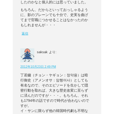
したのかなと個人的には思っていました。
もちろん、だからといっておっしゃるよう
に、影のブレーンでも十分で、史実を曲げ
てまで官職につかせることはなかったのか
もしれませんが・・・
返信
saksak
より:
2012年10月23日 2:49 PM
丁若鏞（チョン・ヤギョン：정약용）は暗
行御史（アメンオサ：암행어사）としても
有名なので、そのエピソードを生かして隠
密行動を取れば、大きな歴史改変に至らず
に済んだのですが・・・。もちろん、それ
も1794年の話ですので時代が合わないので
すが。
イ・サンに限らず他の韓国時代劇も不明な