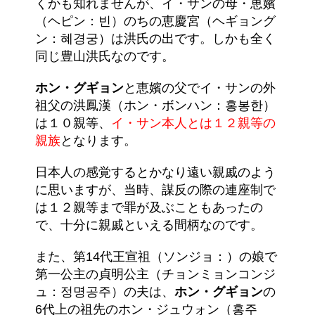
くかも知れませんが、イ・サンの母・恵嬪
（ヘピン：빈）のちの恵慶宮（ヘギョング
ン：혜경궁）は洪氏の出です。しかも全く
同じ豊山洪氏なのです。
ホン・グギョン
と恵嬪の父でイ・サンの外
祖父の洪鳳漢（ホン・ボンハン：홍봉한）
は１０親等、
イ・サン本人とは１２親等の
親族
となります。
日本人の感覚するとかなり遠い親戚のよう
に思いますが、当時、謀反の際の連座制で
は１２親等まで罪が及ぶこともあったの
で、十分に親戚といえる間柄なのです。
また、第14代王宣祖（ソンジョ：）の娘で
第一公主の貞明公主（チョンミョンコンジ
ュ：정명공주）の夫は、
ホン・グギョン
の
6代上の祖先のホン・ジュウォン（홍주