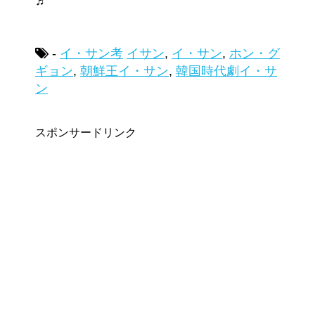
♬
-
イ・サン考
イサン
,
イ・サン
,
ホン・グ
ギョン
,
朝鮮王イ・サン
,
韓国時代劇イ・サ
ン
スポンサードリンク