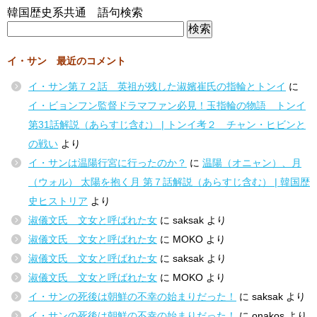
韓国歴史系共通 語句検索
イ・サン 最近のコメント
イ・サン第７２話 英祖が残した淑嬪崔氏の指輪とトンイ
に
イ・ビョンフン監督ドラマファン必見！玉指輪の物語 トンイ
第31話解説（あらすじ含む） | トンイ考２ チャン・ヒビンと
の戦い
より
イ・サンは温陽行宮に行ったのか？
に
温陽（オニャン）、月
（ウォル） 太陽を抱く月 第７話解説（あらすじ含む） | 韓国歴
史ヒストリア
より
淑儀文氏 文女と呼ばれた女
に
saksak
より
淑儀文氏 文女と呼ばれた女
に
MOKO
より
淑儀文氏 文女と呼ばれた女
に
saksak
より
淑儀文氏 文女と呼ばれた女
に
MOKO
より
イ・サンの死後は朝鮮の不幸の始まりだった！
に
saksak
より
イ・サンの死後は朝鮮の不幸の始まりだった！
に
onakos
より