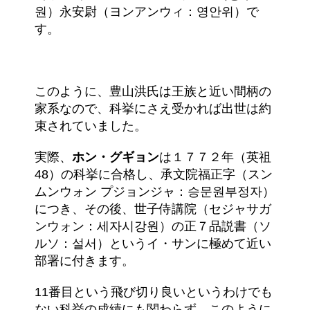
원）永安尉（ヨンアンウィ：영안위）で
す。
このように、豊山洪氏は王族と近い間柄の
家系なので、科挙にさえ受かれば出世は約
束されていました。
実際、
ホン・グギョン
は１７７２年（英祖
48）の科挙に合格し、承文院福正字（スン
ムンウォン プジョンジャ：승문원부정자）
につき、その後、世子侍講院（セジャサガ
ンウォン：세자시강원）の正７品説書（ソ
ルソ：설서）というイ・サンに極めて近い
部署に付きます。
11番目という飛び切り良いというわけでも
ない科挙の成績にも関わらず、このように