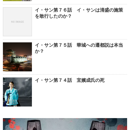
イ・サン第７６話 イ・サンは清盛の施策
を敢行したのか？
イ・サン第７５話 華城への遷都説は本当
か？
イ・サン第７４話 宜嬪成氏の死