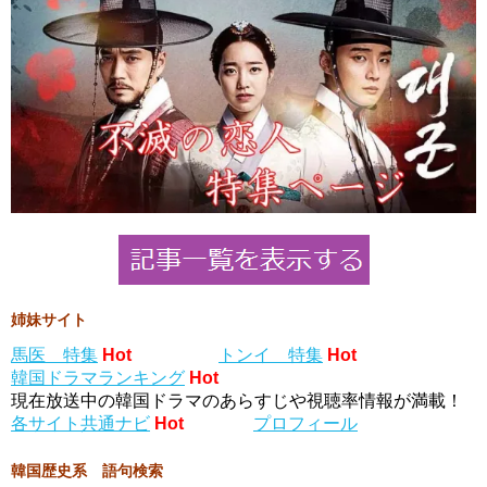
姉妹サイト
馬医 特集
Hot
トンイ 特集
Hot
韓国ドラマランキング
Hot
現在放送中の韓国ドラマのあらすじや視聴率情報が満載！
各サイト共通ナビ
Hot
プロフィール
韓国歴史系 語句検索