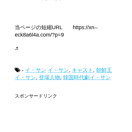
当ページの短縮URL https://xn--
eck8a6l4a.com/?p=9
♬
-
イ・サン
イ・サン
,
キャスト
,
朝鮮王
イ・サン
,
登場人物
,
韓国時代劇イ・サン
スポンサードリンク