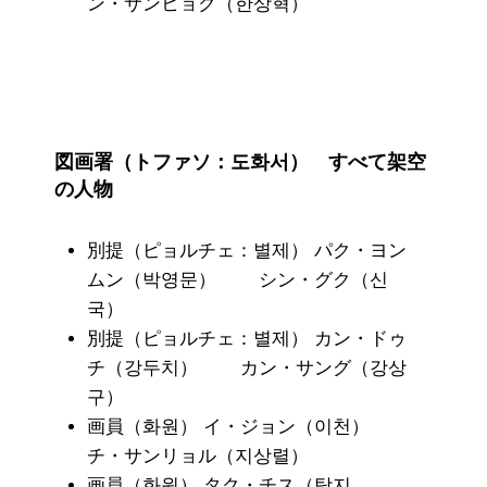
ン・サンヒョク（한상혁）
図画署（トファソ：도화서） すべて架空
の人物
別提（ピョルチェ：별제） パク・ヨン
ムン（박영문） シン・グク（신
국）
別提（ピョルチェ：별제） カン・ドゥ
チ（강두치） カン・サング（강상
구）
画員（화원） イ・ジョン（이천）
チ・サンリョル（지상렬）
画員（화원） タク・チス（탁지