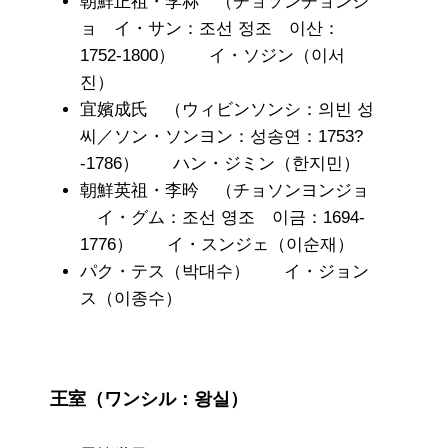
朝鮮正祖・李祘 （チョソンチョンジ
ョ イ・サン：조선 정조 이산：
1752-1800） イ・ソジン（이서
진）
宜嬪成氏 （ウィビンソンシ：의빈 성
씨／ソン・ソンヨン：성송연：1753?
-1786） ハン・ジミン（한지민）
朝鮮英祖・李昑 （チョソンヨンジョ
イ・グム：조선 영조 이금：1694-
1776） イ・スンジェ（이순재）
パク・テス（박대수） イ・ジョン
ス（이종수）
王室（ワンシル：왕실）