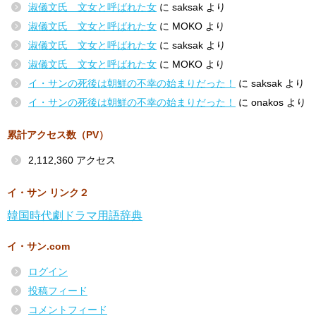
淑儀文氏 文女と呼ばれた女
に
saksak
より
淑儀文氏 文女と呼ばれた女
に
MOKO
より
淑儀文氏 文女と呼ばれた女
に
saksak
より
淑儀文氏 文女と呼ばれた女
に
MOKO
より
イ・サンの死後は朝鮮の不幸の始まりだった！
に
saksak
より
イ・サンの死後は朝鮮の不幸の始まりだった！
に
onakos
より
累計アクセス数（PV）
2,112,360 アクセス
イ・サン リンク２
韓国時代劇ドラマ用語辞典
イ・サン.com
ログイン
投稿フィード
コメントフィード