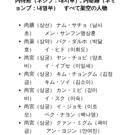
内侍府（ネシブ：내시부）, 内命婦（ネミ
ョンブ：내명부）
すべて架空の人物
尚膳（상선） ナム・サチョ（남사
초） メン・サンフン맹상훈
尚薬（상약） パク・ダルホ（박달
호） イ・ヒド（이희도）
尚宮（상궁） ヤン・チョビ（양초
비） イ・イプセ（이잎새）
尚宮（상궁） キム・チョングム（김정
금） キム・ソイ（김소이）
尚宮（상궁） カン・ミビ（강미
비） イ・スク（이숙）
尚宮（상궁） イ・ジョモ（이조
모） ペク・ナヨン（백나영）
尚宮（상궁） クァン・ミグム（곽미
금） アン・ヨジン（안여진）