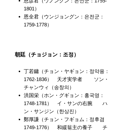
恩彦君（ウノングン：은언군：1755-
1801）
恩全君（ウンジョングン：은전군：
1759-1778）
朝廷（チョジョン：조정）
丁若鏞（チョン・ヤギョン：정약용：
1762-1836） 天才実学者 ソン・
チャンウィ（송창의）
洪国栄（ホン・グギョン：홍국영：
1748-1781） イ・サンの右腕 ハ
ン・サンジン（한상진）
鄭厚謙（チョン・フギョム：정후겸
1749-1776） 和緩翁主の養子 チ