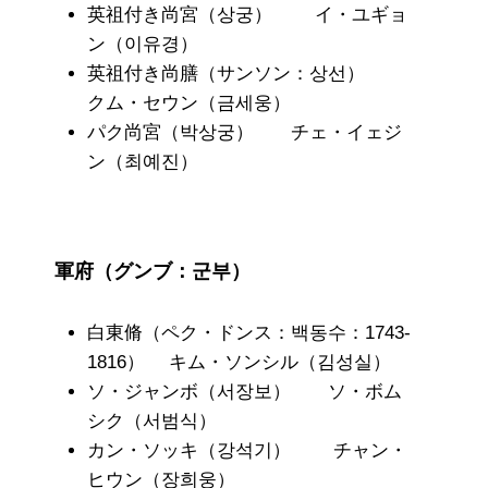
英祖付き尚宮（상궁） イ・ユギョ
ン（이유경）
英祖付き尚膳（サンソン：상선）
クム・セウン（금세웅）
パク尚宮（박상궁） チェ・イェジ
ン（최예진）
軍府（グンブ：군부）
白東脩（ペク・ドンス：백동수：1743-
1816） キム・ソンシル（김성실）
ソ・ジャンボ（서장보） ソ・ボム
シク（서범식）
カン・ソッキ（강석기） チャン・
ヒウン（장희웅）