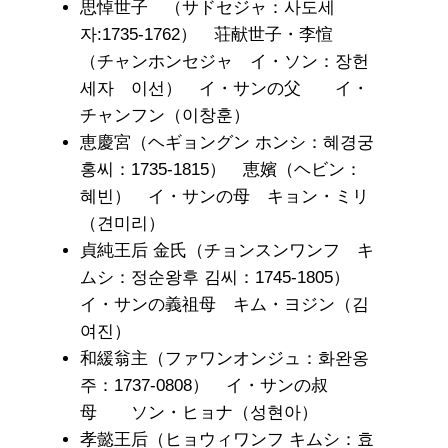
思悼世子 （サドセジャ：사도세
자:1735-1762） 荘献世子・李愃
（チャンホンセジャ イ・ソン：장헌
세자 이선） イ・サンの父 イ・
チャンフン（이창훈）
恵慶宮（ヘギョングン ホンシ：혜경궁
홍씨：1735-1815） 恵嬪（ヘビン：
혜빈） イ・サンの母 キョン・ミリ
（견미리）
貞純王后 金氏（チョンスンワンフ キ
ムシ：정순왕후 김씨：1745-1805）
イ・サンの義祖母 キム・ヨジン（김
여진）
和緩翁主（ファワンオンジュ：화완옹
주：1737-0808） イ・サンの叔
母 ソン・ヒョナ（성현아）
孝懿王后（ヒョウィワンフ キムシ：효