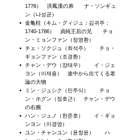
1776） 洪鳳漢の弟 ナ・ソンギュ
ン（나성균）
金亀柱（キム・グィジュ：김귀주：
1740-1786） 貞純王后の兄 チョ
ン・ミョンファン（정명환）
チェ・ソクジュ（최석주） チョ・
ギョンファン（조경환）
チャン・デウ（장태우） イ・ジェ
ヨン（이재용） 途中から出てくる老
論の大物
ミン・ジュシク（민주식） チョ
ン・ホグン（정호근） チャン・デウ
の右腕
ハン・ジュノ（한준호） イ・ギョ
ンヨン（이경영）
ユン・チャンユン（윤창윤） ハ