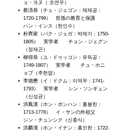
ョ・ヨヌ（ 조연우）
蔡済恭（チェ・ジェゴン：채제공：
1720-1799） 世孫の教育と保護
ハン・インス（한인수）
朴齊家（パク・ジェガ：박제가：1750-
1805） 実学者 チョン・ジェグン
（정재곤）
柳得恭（ユ・ドゥッコン：유득공：
1749-1807） 実学者 チュ・ホニ
ョプ（추헌엽）
李德懋（イ：ドクム：이덕무：1741-
1793） 実学者 シン・ソンギュン
（신성균）
洪鳳漢（ホン・ボンハン：홍봉한：
1713-1778） イ・サンの外祖父
シン・チュンシク（신충식）
洪麟漢（ホン・イナン：홍인한：1722-