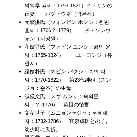
의왕후 김씨：1753-1821）イ・サンの
正妻 パク・ウネ（박은혜）
元嬪洪氏（ウォンビン ホンシ：원빈
홍씨：1766？-1779） チ・ソンウ
ォン（지성원）
和嬪尹氏（ファビン ユンシ：화빈 윤
씨：1765-1824） ユ・ヨンジ（유
연지）
綏嬪朴氏（スビン パクシ：수빈 박
씨：1770-1822） 第23代純祖（スン
ジョ：순조）の生母
淑儀文氏（スギ ムンシ：숙의문
씨：？-1776） 英祖の後宮
文孝世子（ムニョンセジャ：문효세
자：1782-1786） 宜嬪成氏との子。
幼少時に夭折。