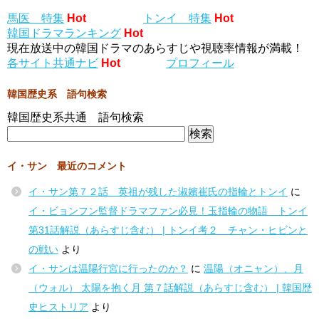
馬医 特集
Hot
トンイ 特集
Hot
韓国ドラマランキング
Hot
現在放送中の韓国ドラマのあらすじや視聴率情報が満載！
各サイト共通ナビ
Hot
プロフィール
韓国歴史系 語句検索
韓国歴史系共通 語句検索
イ・サン 最近のコメント
イ・サン第７２話 英祖が残した淑嬪崔氏の指輪とトンイ
に
イ・ビョンフン監督ドラマファン必見！玉指輪の物語 トンイ
第31話解説（あらすじ含む） | トンイ考２ チャン・ヒビンと
の戦い
より
イ・サンは温陽行宮に行ったのか？
に
温陽（オニャン）、月
（ウォル） 太陽を抱く月 第７話解説（あらすじ含む） | 韓国歴
史ヒストリア
より