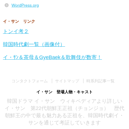
WordPress.org
イ・サン リンク
トンイ考２
韓国時代劇一覧（画像付）
イ・ｻﾝ＆茶母＆GyeBaek＆歌舞伎が数寄！
コンタクトフォーム
サイトマップ
時系列記事一覧
イ・サン 登場人物・キャスト
韓国ドラマ イ・サン ウィキペディアより詳しい
イ・サン 第22代朝鮮王正祖（チョンジョ） 歴代
朝鮮王の中で最も魅力ある正祖を、韓国時代劇イ・
サンを通じて考証していきます