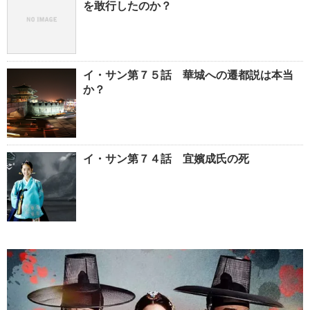
を敢行したのか？
イ・サン第７５話 華城への遷都説は本当
か？
イ・サン第７４話 宜嬪成氏の死