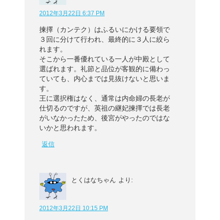
2012年3月22日 6:37 PM
揀擇（カンテク）はふるいにかける要領で
３回に分けて行われ、最終的に３人に絞ら
れます。
そこから一番優れている一人が中殿として
選ばれます。礼節と品位が客観的に備わっ
ていても、内心までは見抜けないと思いま
す。
王に選択権はなく、通常は内命婦の長老が
仕切るのですが、英祖の継妃揀擇では長老
がいなかったため、後宮がやったのではな
いかと思われます。
返信
とくはなちゃん
より:
2012年3月22日 10:15 PM