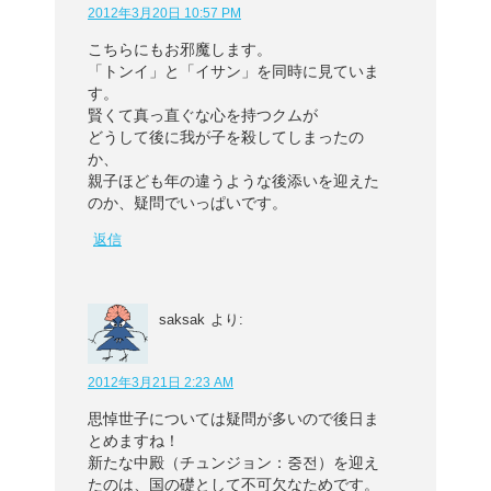
2012年3月20日 10:57 PM
こちらにもお邪魔します。
「トンイ」と「イサン」を同時に見ていま
す。
賢くて真っ直ぐな心を持つクムが
どうして後に我が子を殺してしまったの
か、
親子ほども年の違うような後添いを迎えた
のか、疑問でいっぱいです。
返信
saksak
より:
2012年3月21日 2:23 AM
思悼世子については疑問が多いので後日ま
とめますね！
新たな中殿（チュンジョン：중전）を迎え
たのは、国の礎として不可欠なためです。