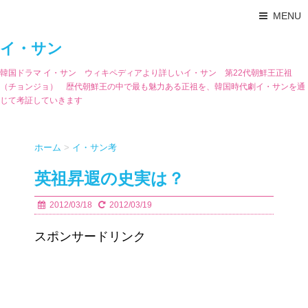
MENU
イ・サン
韓国ドラマ イ・サン ウィキペディアより詳しいイ・サン 第22代朝鮮王正祖
（チョンジョ） 歴代朝鮮王の中で最も魅力ある正祖を、韓国時代劇イ・サンを通
じて考証していきます
ホーム
>
イ・サン考
英祖昇遐の史実は？
2012/03/18
2012/03/19
スポンサードリンク