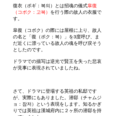
復衣（ポギ：복의）とは招魂の儀式
皐復
（コボク：고복）
を行う際の故人の衣服で
す。
皐復（コボク）の際には屋根に上り、故人
の名と「復（ポク：복）」を3度呼び、ま
だ近くに漂っている故人の魂を呼び戻そう
としたのです。
ドラマでの描写は逆光で賢王を失った悲哀
が見事に表現されていましたね。
さて、ドラマに登場する英祖の私邸です
が、実際にもありました。潜邸（チャムジ
ョ：잠저）という表現をします。知るかぎ
りでは英祖は漢城府内に２ヶ所の潜邸を持