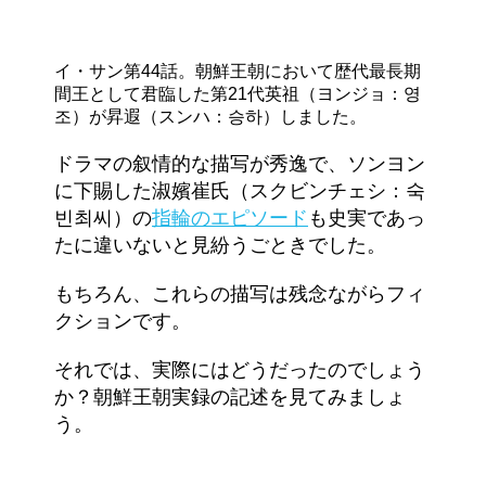
イ・サン第44話。朝鮮王朝において歴代最長期
間王として君臨した第21代英祖（ヨンジョ：영
조）が昇遐（スンハ：승하）しました。
ドラマの叙情的な描写が秀逸で、ソンヨン
に下賜した淑嬪崔氏（スクビンチェシ：숙
빈최씨）の
指輪のエピソード
も史実であっ
たに違いないと見紛うごときでした。
もちろん、これらの描写は残念ながらフィ
クションです。
それでは、実際にはどうだったのでしょう
か？朝鮮王朝実録の記述を見てみましょ
う。