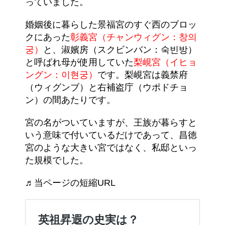
っていました。
婚姻後に暮らした景福宮のすぐ西のブロッ
クにあった
彰義宮（チャンウィグン：창의
궁）
と、淑嬪房（スクビンバン：숙빈방）
と呼ばれ母が使用していた
梨峴宮（イヒョ
ングン：이현궁）
です。梨峴宮は義禁府
（ウィグンブ）と右補盗庁（ウポドチョ
ン）の間あたりです。
宮の名がついていますが、王族が暮らすと
いう意味で付いているだけであって、昌徳
宮のような大きい宮ではなく、私邸といっ
た規模でした。
♬当ページの短縮URL