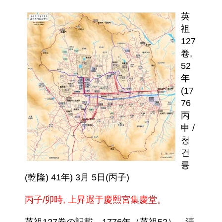
英
祖
127
卷,
52
年
(17
76
丙
申 /
청
건
륭
(乾隆) 41年) 3月 5日(丙子)
丙子/卯時, 上昇遐于慶熙宮集慶堂。