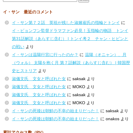
イ・サン 最近のコメント
イ・サン第７２話 英祖が残した淑嬪崔氏の指輪とトンイ
に
イ・ビョンフン監督ドラマファン必見！玉指輪の物語 トンイ
第31話解説（あらすじ含む） | トンイ考２ チャン・ヒビンと
の戦い
より
イ・サンは温陽行宮に行ったのか？
に
温陽（オニャン）、月
（ウォル） 太陽を抱く月 第７話解説（あらすじ含む） | 韓国歴
史ヒストリア
より
淑儀文氏 文女と呼ばれた女
に
saksak
より
淑儀文氏 文女と呼ばれた女
に
MOKO
より
淑儀文氏 文女と呼ばれた女
に
saksak
より
淑儀文氏 文女と呼ばれた女
に
MOKO
より
イ・サンの死後は朝鮮の不幸の始まりだった！
に
saksak
より
イ・サンの死後は朝鮮の不幸の始まりだった！
に
onakos
より
累計アクセス数（PV）