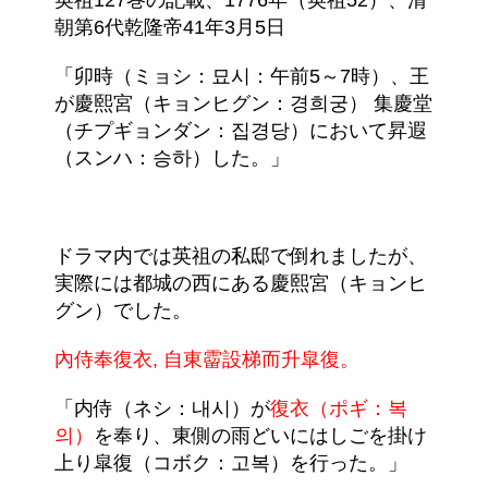
英祖127巻の記載、1776年（英祖52）、清
朝第6代乾隆帝41年3月5日
「卯時（ミョシ：묘시：午前5～7時）、王
が慶熙宮（キョンヒグン：경희궁） 集慶堂
（チプギョンダン：집경당）において昇遐
（スンハ：승하）した。」
ドラマ内では英祖の私邸で倒れましたが、
実際には都城の西にある慶熙宮（キョンヒ
グン）でした。
內侍奉復衣, 自東霤設梯而升皐復。
「内侍（ネシ：내시）が
復衣（ポギ：복
의）
を奉り、東側の雨どいにはしごを掛け
上り皐復（コボク：고복）を行った。」