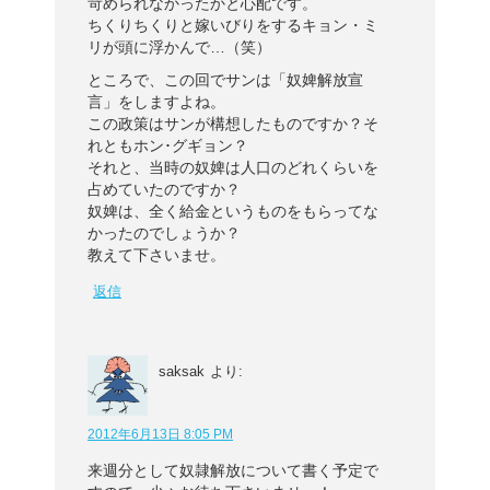
苛められなかったかと心配です。
ちくりちくりと嫁いびりをするキョン・ミ
リが頭に浮かんで…（笑）
ところで、この回でサンは「奴婢解放宣
言」をしますよね。
この政策はサンが構想したものですか？そ
れともホン･グギョン？
それと、当時の奴婢は人口のどれくらいを
占めていたのですか？
奴婢は、全く給金というものをもらってな
かったのでしょうか？
教えて下さいませ。
返信
saksak
より:
2012年6月13日 8:05 PM
来週分として奴隷解放について書く予定で