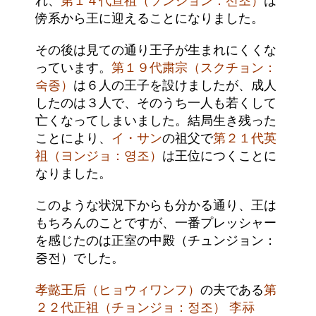
れ、
第１４代宣祖（ソンジョン：선조）
は
傍系から王に迎えることになりました。
その後は見ての通り王子が生まれにくくな
っています。
第１９代粛宗（スクチョン：
숙종）
は６人の王子を設けましたが、成人
したのは３人で、そのうち一人も若くして
亡くなってしまいました。結局生き残った
ことにより、
イ・サン
の祖父で
第２１代英
祖（ヨンジョ：영조）
は王位につくことに
なりました。
このような状況下からも分かる通り、王は
もちろんのことですが、一番プレッシャー
を感じたのは正室の中殿（チュンジョン：
중전）でした。
孝懿王后（ヒョウィワンフ）
の夫である
第
２２代正祖（チョンジョ：정조） 李祘