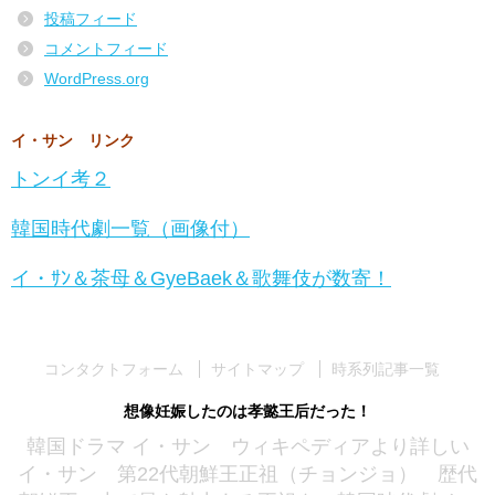
投稿フィード
コメントフィード
WordPress.org
イ・サン リンク
トンイ考２
韓国時代劇一覧（画像付）
イ・ｻﾝ＆茶母＆GyeBaek＆歌舞伎が数寄！
コンタクトフォーム
サイトマップ
時系列記事一覧
想像妊娠したのは孝懿王后だった！
韓国ドラマ イ・サン ウィキペディアより詳しい
イ・サン 第22代朝鮮王正祖（チョンジョ） 歴代