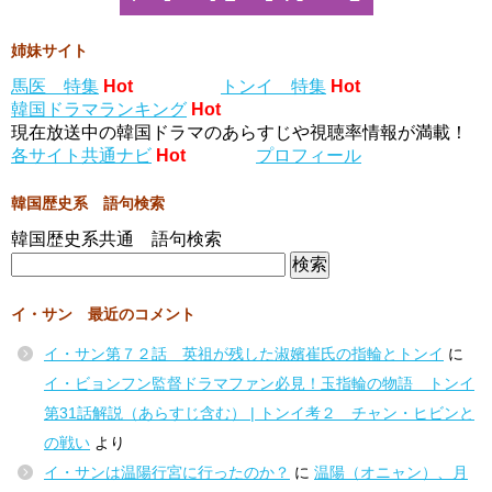
姉妹サイト
馬医 特集
Hot
トンイ 特集
Hot
韓国ドラマランキング
Hot
現在放送中の韓国ドラマのあらすじや視聴率情報が満載！
各サイト共通ナビ
Hot
プロフィール
韓国歴史系 語句検索
韓国歴史系共通 語句検索
イ・サン 最近のコメント
イ・サン第７２話 英祖が残した淑嬪崔氏の指輪とトンイ
に
イ・ビョンフン監督ドラマファン必見！玉指輪の物語 トンイ
第31話解説（あらすじ含む） | トンイ考２ チャン・ヒビンと
の戦い
より
イ・サンは温陽行宮に行ったのか？
に
温陽（オニャン）、月