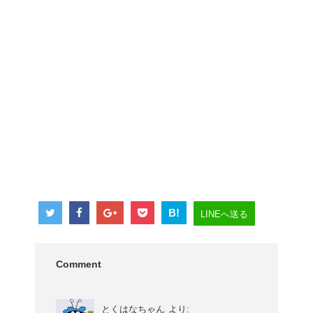
B!
LINEへ送る
Comment
とくはなちゃん
より: