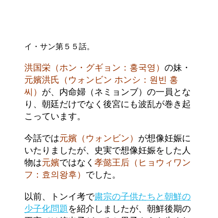
イ・サン第５５話。
洪国栄（ホン・グギョン：홍국영）
の妹・
元嬪洪氏（ウォンビン ホンシ：원빈 홍
씨）
が、内命婦（ネミョンブ）の一員とな
り、朝廷だけでなく後宮にも波乱が巻き起
こっています。
今話では
元嬪（ウォンビン）
が想像妊娠に
いたりましたが、史実で想像妊娠をした人
物は
元嬪
ではなく
孝懿王后（ヒョウィワン
フ：효의왕후）
でした。
以前、トンイ考で
粛宗の子供たちと朝鮮の
少子化問題
を紹介しましたが、朝鮮後期の