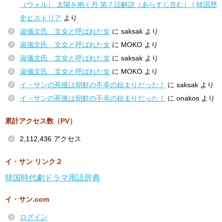
（ウォル） 太陽を抱く月 第７話解説（あらすじ含む） | 韓国歴
史ヒストリア
より
淑儀文氏 文女と呼ばれた女
に
saksak
より
淑儀文氏 文女と呼ばれた女
に
MOKO
より
淑儀文氏 文女と呼ばれた女
に
saksak
より
淑儀文氏 文女と呼ばれた女
に
MOKO
より
イ・サンの死後は朝鮮の不幸の始まりだった！
に
saksak
より
イ・サンの死後は朝鮮の不幸の始まりだった！
に
onakos
より
累計アクセス数（PV）
2,112,436 アクセス
イ・サン リンク２
韓国時代劇ドラマ用語辞典
イ・サン.com
ログイン