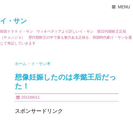
MENU
イ・サン
韓国ドラマ イ・サン ウィキペディアより詳しいイ・サン 第22代朝鮮王正祖
（チョンジョ） 歴代朝鮮王の中で最も魅力ある正祖を、韓国時代劇イ・サンを通
じて考証していきます
ホーム
>
イ・サン考
想像妊娠したのは孝懿王后だっ
た！
2012/06/11
スポンサードリンク