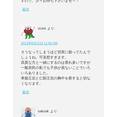
すので、少々お待ち下さいませ～！
返信
izumi
より:
2012年6月21日 11:05 AM
そうなってしまうほど切実に願ってたんで
しょうね。可哀想すぎます。
高貴な方と一緒にするのは畏れ多いですが
一般庶民の私でも子供が居ないことでいろ
いろありました。
孝懿王后と仁顕王后の胸中を察すると切な
くなります。
返信
saksak
より: