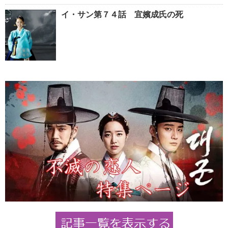
イ・サン第７４話 宜嬪成氏の死