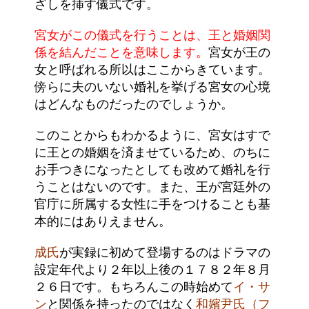
ざしを挿す儀式です。
宮女がこの儀式を行うことは、王と婚姻関
係を結んだことを意味します。
宮女が王の
女と呼ばれる所以はここからきています。
傍らに夫のいない婚礼を挙げる宮女の心境
はどんなものだったのでしょうか。
このことからもわかるように、宮女はすで
に王との婚姻を済ませているため、のちに
お手つきになったとしても改めて婚礼を行
うことはないのです。また、王が宮廷外の
官庁に所属する女性に手をつけることも基
本的にはありえません。
成氏
が実録に初めて登場するのはドラマの
設定年代より２年以上後の１７８２年８月
２６日です。もちろんこの時始めて
イ・サ
ン
と関係を持ったのではなく
和嬪尹氏（フ