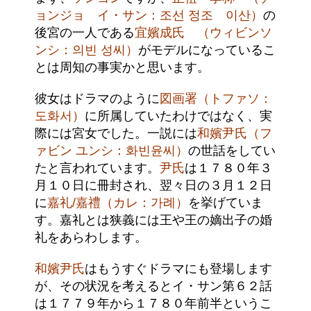
ョンジョ イ・サン：조선 정조 이산）
の
後宮の一人である
宜嬪成氏 （ウィビンソ
ンシ：의빈 성씨）
がモデルになっているこ
とは周知の事実かと思います。
彼女はドラマのように
図画署（トファソ：
도화서）
に所属していたわけではなく、実
際には宮女でした。一説には
和嬪尹氏（フ
ァビン ユンシ：화빈윤씨）
の世話をしてい
たと言われています。
尹氏
は１７８０年３
月１０日に冊封され、翌々日の３月１２日
に
嘉礼/嘉禮（カレ：가례）
を挙げていま
す。嘉礼とは狭義には王や王の嫡出子の婚
礼をあらわします。
和嬪尹氏
はもうすぐドラマにも登場します
が、その状況を考えるとイ・サン第６２話
は１７７９年から１７８０年前半というこ