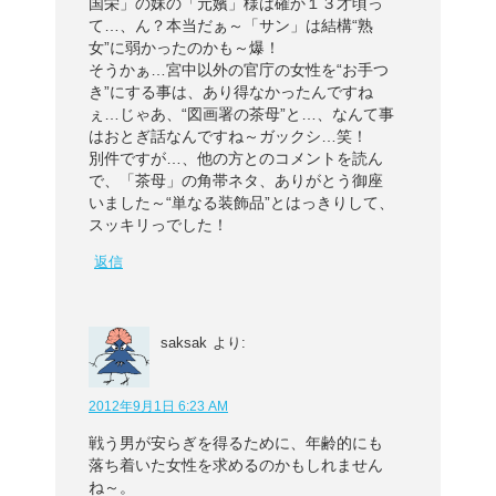
国栄」の妹の「元嬪」様は確か１３才頃っ
て…、ん？本当だぁ～「サン」は結構“熟
女”に弱かったのかも～爆！
そうかぁ…宮中以外の官庁の女性を“お手つ
き”にする事は、あり得なかったんですね
ぇ…じゃあ、“図画署の茶母”と…、なんて事
はおとぎ話なんですね～ガックシ…笑！
別件ですが…、他の方とのコメントを読ん
で、「茶母」の角帯ネタ、ありがとう御座
いました～“単なる装飾品”とはっきりして、
スッキリっでした！
返信
saksak
より:
2012年9月1日 6:23 AM
戦う男が安らぎを得るために、年齢的にも
落ち着いた女性を求めるのかもしれません
ね～。