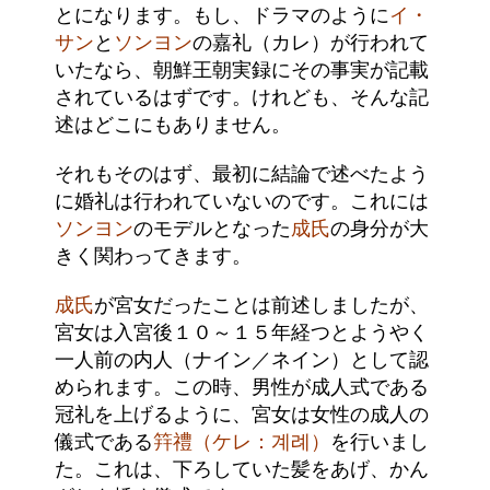
とになります。もし、ドラマのように
イ・
サン
と
ソンヨン
の嘉礼（カレ）が行われて
いたなら、朝鮮王朝実録にその事実が記載
されているはずです。けれども、そんな記
述はどこにもありません。
それもそのはず、最初に結論で述べたよう
に婚礼は行われていないのです。これには
ソンヨン
のモデルとなった
成氏
の身分が大
きく関わってきます。
成氏
が宮女だったことは前述しましたが、
宮女は入宮後１０～１５年経つとようやく
一人前の内人（ナイン／ネイン）として認
められます。この時、男性が成人式である
冠礼を上げるように、宮女は女性の成人の
儀式である
筓禮（ケレ：계례）
を行いまし
た。これは、下ろしていた髪をあげ、かん