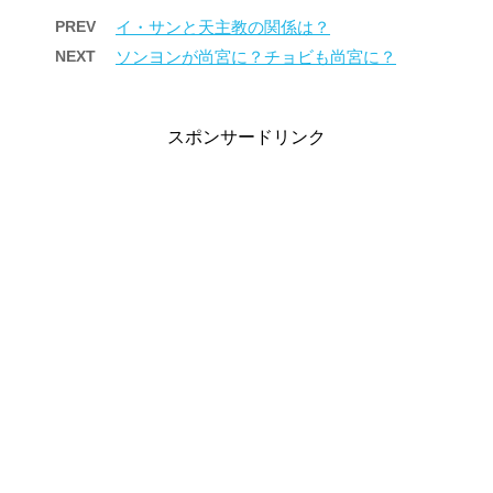
PREV
イ・サンと天主教の関係は？
NEXT
ソンヨンが尚宮に？チョビも尚宮に？
スポンサードリンク