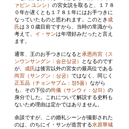
ァビン ユンシ）
の宮女説を取ると、１７８
０年か遅くとも１７８１年にはお手つきに
なっていたものと思われます。このとき
成
氏
は３０歳目前ですから、当時の常識から
考えて、
イ・サン
は年増好みだったと言え
ます。
通常、王のお手つきになると
承恩尚宮（ス
ンウンサングン：승은상궁）
となるのです
が、
成氏
は後宮以外の宮女の最高位である
尚宮（サングン：상궁）
ではなく、同じく
正五品（チョンサプム：정5품）
ながら
も、その下位の
尚儀（サンウィ：상의）
の
身分でした。これについて解説する史料も
ないため理由は定かではありません。
余談ですが、この婚礼シーンが撮影された
のは、のちにイ・サンが造営する
水原華城