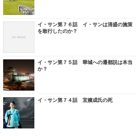
イ・サン第７６話 イ・サンは清盛の施策
を敢行したのか？
イ・サン第７５話 華城への遷都説は本当
か？
イ・サン第７４話 宜嬪成氏の死