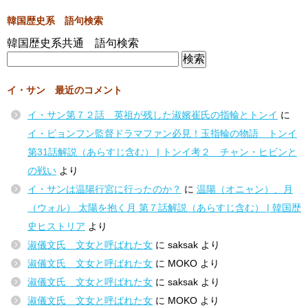
韓国歴史系 語句検索
韓国歴史系共通 語句検索
イ・サン 最近のコメント
イ・サン第７２話 英祖が残した淑嬪崔氏の指輪とトンイ
に
イ・ビョンフン監督ドラマファン必見！玉指輪の物語 トンイ
第31話解説（あらすじ含む） | トンイ考２ チャン・ヒビンと
の戦い
より
イ・サンは温陽行宮に行ったのか？
に
温陽（オニャン）、月
（ウォル） 太陽を抱く月 第７話解説（あらすじ含む） | 韓国歴
史ヒストリア
より
淑儀文氏 文女と呼ばれた女
に
saksak
より
淑儀文氏 文女と呼ばれた女
に
MOKO
より
淑儀文氏 文女と呼ばれた女
に
saksak
より
淑儀文氏 文女と呼ばれた女
に
MOKO
より