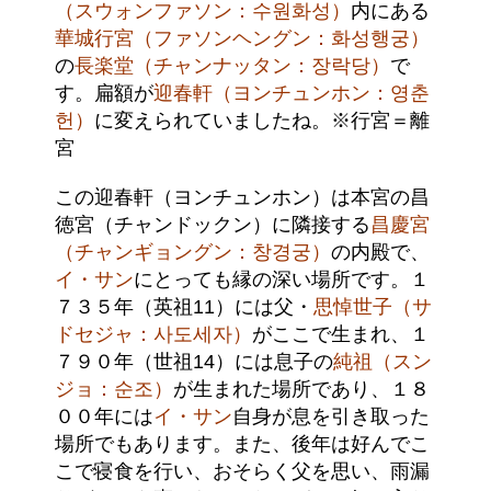
（スウォンファソン：수원화성）
内にある
華城行宮（ファソンヘングン：화성행궁）
の
長楽堂（チャンナッタン：장락당）
で
す。扁額が
迎春軒（ヨンチュンホン：영춘
헌）
に変えられていましたね。※行宮＝離
宮
この迎春軒（ヨンチュンホン）は本宮の昌
徳宮（チャンドックン）に隣接する
昌慶宮
（チャンギョングン：창경궁）
の内殿で、
イ・サン
にとっても縁の深い場所です。１
７３５年（英祖11）には父・
思悼世子（サ
ドセジャ：사도세자）
がここで生まれ、１
７９０年（世祖14）には息子の
純祖（スン
ジョ：순조）
が生まれた場所であり、１８
００年には
イ・サン
自身が息を引き取った
場所でもあります。また、後年は好んでこ
こで寝食を行い、おそらく父を思い、雨漏