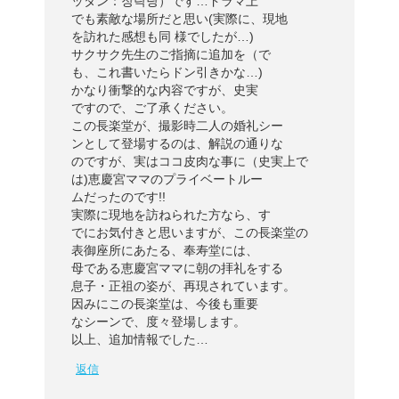
ッタン：장락당）です…ドラマ上
でも素敵な場所だと思い(実際に、現地
を訪れた感想も同 様でしたが…)
サクサク先生のご指摘に追加を（で
も、これ書いたらドン引きかな…)
かなり衝撃的な内容ですが、史実
ですので、ご了承ください。
この長楽堂が、撮影時二人の婚礼シー
ンとして登場するのは、解説の通りな
のですが、実はココ皮肉な事に（史実上で
は)恵慶宮ママのプライベートルー
ムだったのです!!
実際に現地を訪ねられた方なら、す
でにお気付きと思いますが、この長楽堂の
表御座所にあたる、奉寿堂には、
母である恵慶宮ママに朝の拝礼をする
息子・正祖の姿が、再現されています。
因みにこの長楽堂は、今後も重要
なシーンで、度々登場します。
以上、追加情報でした…
返信