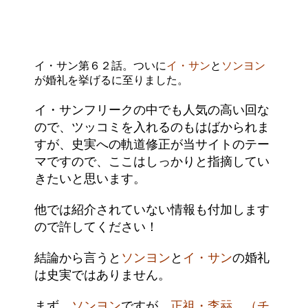
イ・サン第６２話。ついに
イ・サン
と
ソンヨン
が婚礼を挙げるに至りました。
イ・サンフリークの中でも人気の高い回な
ので、ツッコミを入れるのもはばかられま
すが、史実への軌道修正が当サイトのテー
マですので、ここはしっかりと指摘してい
きたいと思います。
他では紹介されていない情報も付加します
ので許してください！
結論から言うと
ソンヨン
と
イ・サン
の婚礼
は史実ではありません。
まず、
ソンヨン
ですが、
正祖・李祘 （チ