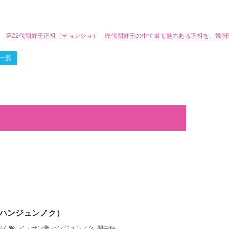
ン 第22代朝鮮王正祖（チョンジョ） 歴代朝鮮王の中で最も魅力ある正祖を、韓
一覧
ハンジュンノク）
/27
イ・サン考
ハンジュンノク
,
閑中録