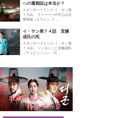
への遷都説は本当か？
スポンサードリンク イ・サン第
７５話。 ストーリーの中心は水
原華城（スウォン フ …
イ・サン第７４話 宜嬪
成氏の死
スポンサードリンク イ・サン第
７４話。 ソンヨンこと宜嬪成氏
（ウィビンソンシ：의 …