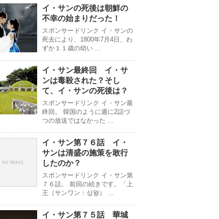
イ・サンの死後は朝鮮の
不幸の始まりだった！
スポンサードリンク イ・サンの
死去により、1800年7月4日、わ
ずか１１歳の幼い …
イ・サン最終回 イ・サ
ンは毒殺された？そし
て、イ・サンの死後は？
スポンサードリンク イ・サン最
終回。 韓国のように週に2話づ
つの放送ではなかった …
イ・サン第７６話 イ・
サンは清盛の施策を敢行
したのか？
スポンサードリンク イ・サン第
７６話。 前回の続きです。「上
王（サンワン：상왕） …
イ・サン第７５話 華城