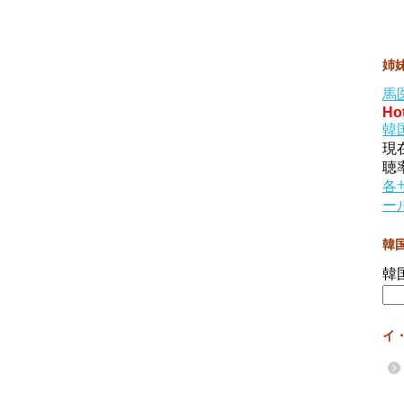
姉
馬
Ho
韓
現
聴
各
ー
韓
韓
イ