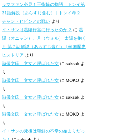
ラマファン必見！玉指輪の物語 トンイ第
31話解説（あらすじ含む） | トンイ考２
チャン・ヒビンとの戦い
より
イ・サンは温陽行宮に行ったのか？
に
温
陽（オニャン）、月（ウォル） 太陽を抱く
月 第７話解説（あらすじ含む） | 韓国歴史
ヒストリア
より
淑儀文氏 文女と呼ばれた女
に
saksak
よ
り
淑儀文氏 文女と呼ばれた女
に
MOKO
よ
り
淑儀文氏 文女と呼ばれた女
に
saksak
よ
り
淑儀文氏 文女と呼ばれた女
に
MOKO
よ
り
イ・サンの死後は朝鮮の不幸の始まりだっ
た！
に
saksak
より