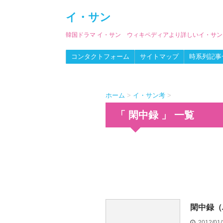
イ・サン
韓国ドラマ イ・サン ウィキペディアより詳しいイ・サ
コンタクトフォーム
サイトマップ
時系列記事
ホーム
>
イ・サン考
>
「 閑中録 」 一覧
閑中録（
2012/01