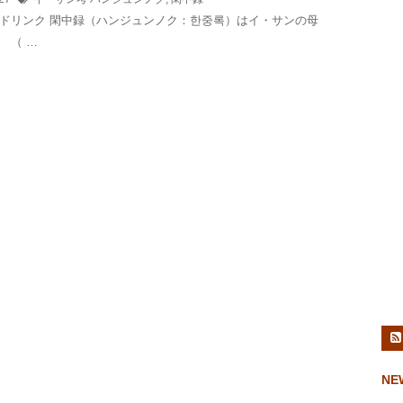
ドリンク 閑中録（ハンジュンノク：한중록）はイ・サンの母
 （ …
NE