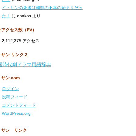
イ・サンの死後は朝鮮の不幸の始まりだっ
た！
に
onakos
より
計アクセス数（PV）
2,112,375 アクセス
・サン リンク２
国時代劇ドラマ用語辞典
サン.com
ログイン
投稿フィード
コメントフィード
WordPress.org
・サン リンク