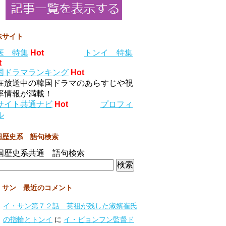
妹サイト
医 特集
Hot
トンイ 特集
t
国ドラマランキング
Hot
在放送中の韓国ドラマのあらすじや視
率情報が満載！
サイト共通ナビ
Hot
プロフィ
ル
国歴史系 語句検索
国歴史系共通 語句検索
・サン 最近のコメント
イ・サン第７２話 英祖が残した淑嬪崔氏
の指輪とトンイ
に
イ・ビョンフン監督ド