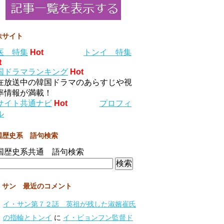
妹サイト
医 特集
Hot
トンイ 特集
t
国ドラマランキング
Hot
在放送中の韓国ドラマのあらすじや視
率情報が満載！
サイト共通ナビ
Hot
プロフィ
ル
国歴史系 語句検索
国歴史系共通 語句検索
・サン 最近のコメント
イ・サン第７２話 英祖が残した淑嬪崔氏
の指輪とトンイ
に
イ・ビョンフン監督ド