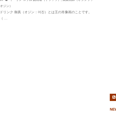
オジン）
ドリンク 御真（オジン：어진）とは王の肖像画のことです。
（ …
NE