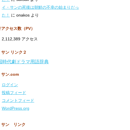
イ・サンの死後は朝鮮の不幸の始まりだっ
た！
に
onakos
より
計アクセス数（PV）
2,112,389 アクセス
・サン リンク２
国時代劇ドラマ用語辞典
サン.com
ログイン
投稿フィード
コメントフィード
WordPress.org
・サン リンク