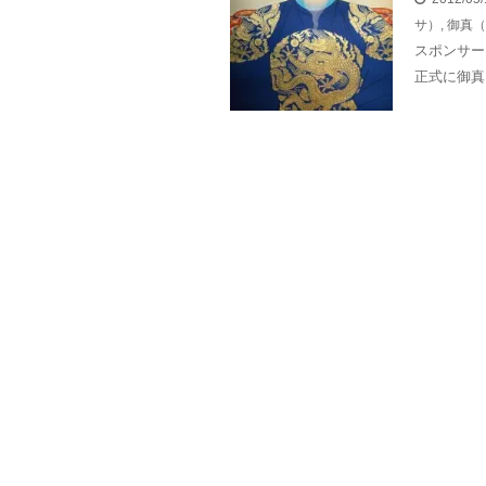
サ）
,
御真（
スポンサー
正式に御真