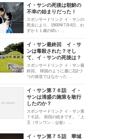
イ・サンの死後は朝鮮の
不幸の始まりだった！
スポンサードリンク イ・サンの
死去により、1800年7月4日、わ
ずか１１歳の幼い …
イ・サン最終回 イ・サ
ンは毒殺された？そし
て、イ・サンの死後は？
スポンサードリンク イ・サン最
終回。 韓国のように週に2話づ
つの放送ではなかった …
イ・サン第７６話 イ・
サンは清盛の施策を敢行
したのか？
スポンサードリンク イ・サン第
７６話。 前回の続きです。「上
王（サンワン：상왕） …
イ・サン第７５話 華城