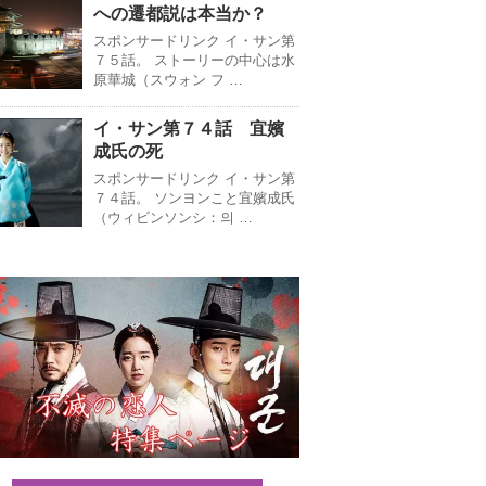
への遷都説は本当か？
スポンサードリンク イ・サン第
７５話。 ストーリーの中心は水
原華城（スウォン フ …
イ・サン第７４話 宜嬪
成氏の死
スポンサードリンク イ・サン第
７４話。 ソンヨンこと宜嬪成氏
（ウィビンソンシ：의 …