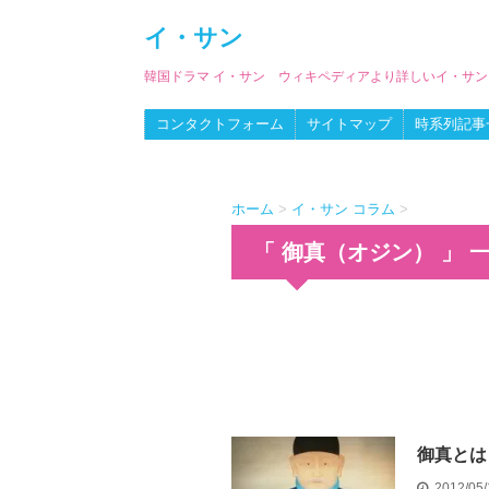
イ・サン
韓国ドラマ イ・サン ウィキペディアより詳しいイ・サ
コンタクトフォーム
サイトマップ
時系列記事
ホーム
>
イ・サン コラム
>
「 御真（オジン） 」 
御真とは
2012/05