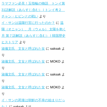
ラマファン必見！玉指輪の物語 トンイ第
31話解説（あらすじ含む） | トンイ考２
チャン・ヒビンとの戦い
より
イ・サンは温陽行宮に行ったのか？
に
温
陽（オニャン）、月（ウォル） 太陽を抱く
月 第７話解説（あらすじ含む） | 韓国歴史
ヒストリア
より
淑儀文氏 文女と呼ばれた女
に
saksak
よ
り
淑儀文氏 文女と呼ばれた女
に
MOKO
よ
り
淑儀文氏 文女と呼ばれた女
に
saksak
よ
り
淑儀文氏 文女と呼ばれた女
に
MOKO
よ
り
イ・サンの死後は朝鮮の不幸の始まりだっ
た！
に
saksak
より