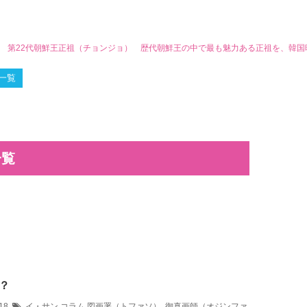
ン 第22代朝鮮王正祖（チョンジョ） 歴代朝鮮王の中で最も魅力ある正祖を、韓
一覧
一覧
？
/18
イ・サン コラム
図画署（トファソ）
,
御真画師（オジンファ