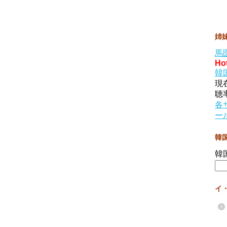
姉
馬
Ho
韓
現
聴
各
ー
韓
韓
イ