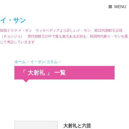
MENU
イ・サン
韓国ドラマ イ・サン ウィキペディアより詳しいイ・サン 第22代朝鮮王正祖
（チョンジョ） 歴代朝鮮王の中で最も魅力ある正祖を、韓国時代劇イ・サンを通
じて考証していきます
ホーム
>
イ・サン コラム
>
「 大射礼 」 一覧
大射礼と六芸