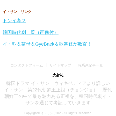
イ・サン リンク
トンイ考２
韓国時代劇一覧（画像付）
イ・ｻﾝ＆茶母＆GyeBaek＆歌舞伎が数寄！
コンタクトフォーム
サイトマップ
時系列記事一覧
大射礼
韓国ドラマ イ・サン ウィキペディアより詳しい
イ・サン 第22代朝鮮王正祖（チョンジョ） 歴代
朝鮮王の中で最も魅力ある正祖を、韓国時代劇イ・
サンを通じて考証していきます
Copyright© イ・サン , 2026 All Rights Reserved.