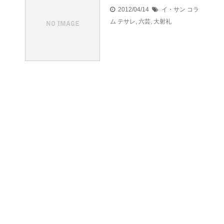
2012/04/14
イ・サン コラ
ム
テサレ
,
六芸
,
大射礼