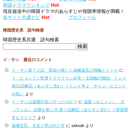
韓国ドラマランキング
Hot
現在放送中の韓国ドラマのあらすじや視聴率情報が満載！
各サイト共通ナビ
Hot
プロフィール
韓国歴史系 語句検索
韓国歴史系共通 語句検索
イ・サン 最近のコメント
イ・サン第７２話 英祖が残した淑嬪崔氏の指輪とトンイ
に
イ・ビョンフン監督ドラマファン必見！玉指輪の物語 トンイ
第31話解説（あらすじ含む） | トンイ考２ チャン・ヒビンと
の戦い
より
イ・サンは温陽行宮に行ったのか？
に
温陽（オニャン）、月
（ウォル） 太陽を抱く月 第７話解説（あらすじ含む） | 韓国歴
史ヒストリア
より
淑儀文氏 文女と呼ばれた女
に
saksak
より