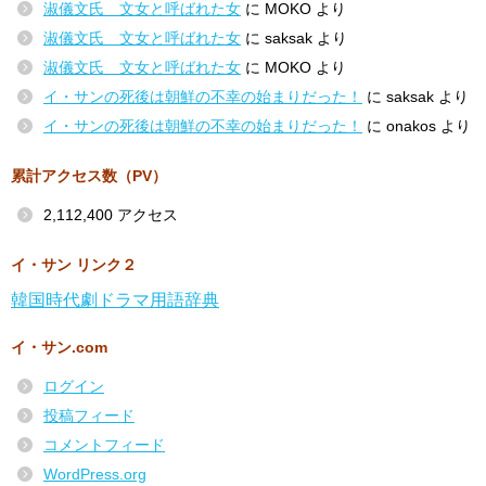
淑儀文氏 文女と呼ばれた女
に
MOKO
より
淑儀文氏 文女と呼ばれた女
に
saksak
より
淑儀文氏 文女と呼ばれた女
に
MOKO
より
イ・サンの死後は朝鮮の不幸の始まりだった！
に
saksak
より
イ・サンの死後は朝鮮の不幸の始まりだった！
に
onakos
より
累計アクセス数（PV）
2,112,400 アクセス
イ・サン リンク２
韓国時代劇ドラマ用語辞典
イ・サン.com
ログイン
投稿フィード
コメントフィード
WordPress.org