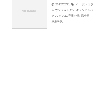
2012/02/11
イ・サン コラ
ム
ウンジョングン
,
キョンビンパ
クシ
,
ピンエ
,
守則朴氏
,
恩全君
,
景嬪朴氏