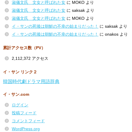
淑儀文氏 文女と呼ばれた女
に
MOKO
より
淑儀文氏 文女と呼ばれた女
に
saksak
より
淑儀文氏 文女と呼ばれた女
に
MOKO
より
イ・サンの死後は朝鮮の不幸の始まりだった！
に
saksak
より
イ・サンの死後は朝鮮の不幸の始まりだった！
に
onakos
より
累計アクセス数（PV）
2,112,372 アクセス
イ・サン リンク２
韓国時代劇ドラマ用語辞典
イ・サン.com
ログイン
投稿フィード
コメントフィード
WordPress.org