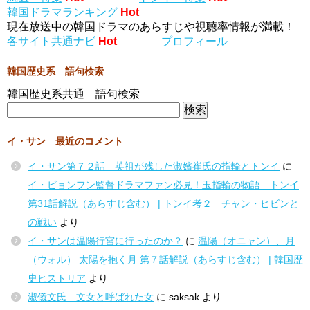
韓国ドラマランキング
Hot
現在放送中の韓国ドラマのあらすじや視聴率情報が満載！
各サイト共通ナビ
Hot
プロフィール
韓国歴史系 語句検索
韓国歴史系共通 語句検索
イ・サン 最近のコメント
イ・サン第７２話 英祖が残した淑嬪崔氏の指輪とトンイ
に
イ・ビョンフン監督ドラマファン必見！玉指輪の物語 トンイ
第31話解説（あらすじ含む） | トンイ考２ チャン・ヒビンと
の戦い
より
イ・サンは温陽行宮に行ったのか？
に
温陽（オニャン）、月
（ウォル） 太陽を抱く月 第７話解説（あらすじ含む） | 韓国歴
史ヒストリア
より
淑儀文氏 文女と呼ばれた女
に
saksak
より