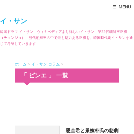
MENU
イ・サン
韓国ドラマ イ・サン ウィキペディアより詳しいイ・サン 第22代朝鮮王正祖
（チョンジョ） 歴代朝鮮王の中で最も魅力ある正祖を、韓国時代劇イ・サンを通
じて考証していきます
ホーム
>
イ・サン コラム
>
「 ピンエ 」 一覧
恩全君と景嬪朴氏の悲劇