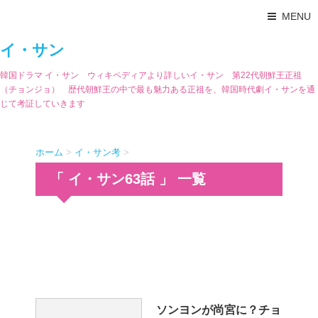
MENU
イ・サン
韓国ドラマ イ・サン ウィキペディアより詳しいイ・サン 第22代朝鮮王正祖
（チョンジョ） 歴代朝鮮王の中で最も魅力ある正祖を、韓国時代劇イ・サンを通
じて考証していきます
ホーム
>
イ・サン考
>
「 イ・サン63話 」 一覧
ソンヨンが尚宮に？チョ