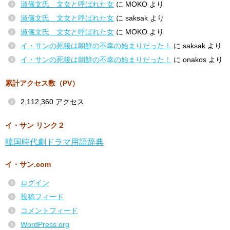
淑儀文氏 文女と呼ばれた女
に
MOKO
より
淑儀文氏 文女と呼ばれた女
に
saksak
より
淑儀文氏 文女と呼ばれた女
に
MOKO
より
イ・サンの死後は朝鮮の不幸の始まりだった！
に
saksak
より
イ・サンの死後は朝鮮の不幸の始まりだった！
に
onakos
より
累計アクセス数（PV）
2,112,360 アクセス
イ・サン リンク２
韓国時代劇ドラマ用語辞典
イ・サン.com
ログイン
投稿フィード
コメントフィード
WordPress.org