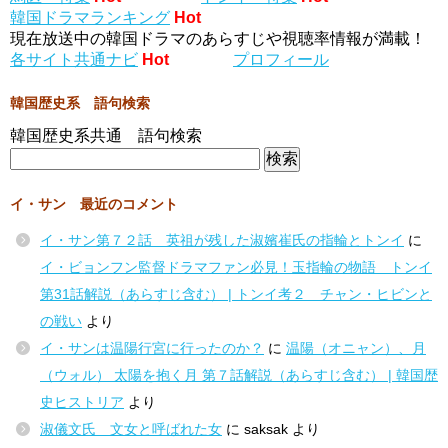
韓国ドラマランキング
Hot
現在放送中の韓国ドラマのあらすじや視聴率情報が満載！
各サイト共通ナビ
Hot
プロフィール
韓国歴史系 語句検索
韓国歴史系共通 語句検索
イ・サン 最近のコメント
イ・サン第７２話 英祖が残した淑嬪崔氏の指輪とトンイ
に
イ・ビョンフン監督ドラマファン必見！玉指輪の物語 トンイ
第31話解説（あらすじ含む） | トンイ考２ チャン・ヒビンと
の戦い
より
イ・サンは温陽行宮に行ったのか？
に
温陽（オニャン）、月
（ウォル） 太陽を抱く月 第７話解説（あらすじ含む） | 韓国歴
史ヒストリア
より
淑儀文氏 文女と呼ばれた女
に
saksak
より