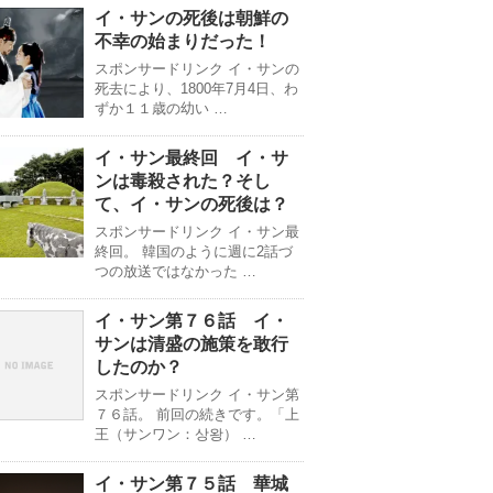
イ・サンの死後は朝鮮の
不幸の始まりだった！
スポンサードリンク イ・サンの
死去により、1800年7月4日、わ
ずか１１歳の幼い …
イ・サン最終回 イ・サ
ンは毒殺された？そし
て、イ・サンの死後は？
スポンサードリンク イ・サン最
終回。 韓国のように週に2話づ
つの放送ではなかった …
イ・サン第７６話 イ・
サンは清盛の施策を敢行
したのか？
スポンサードリンク イ・サン第
７６話。 前回の続きです。「上
王（サンワン：상왕） …
イ・サン第７５話 華城