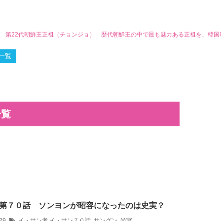
ン 第22代朝鮮王正祖（チョンジョ） 歴代朝鮮王の中で最も魅力ある正祖を、韓
一覧
一覧
第７０話 ソンヨンが昭容になったのは史実？
/29
イ・サン考
イ・サン７０話
,
サングン
,
尚宮