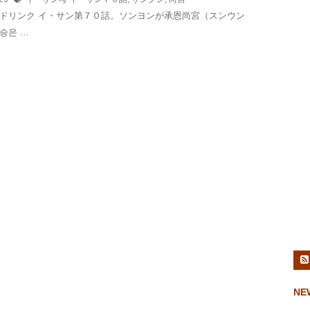
ドリンク イ・サン第７０話。ソンヨンが承恩尚宮（スンウン
승은 …
NE