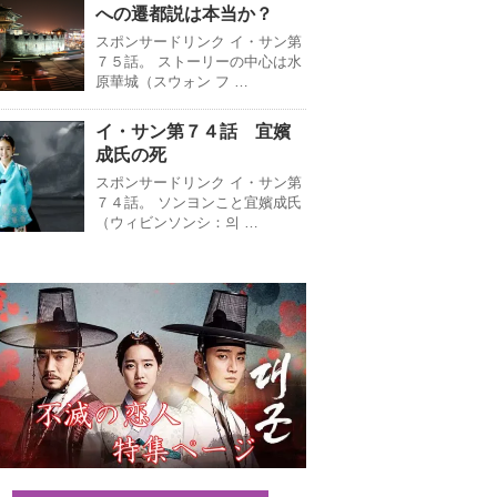
への遷都説は本当か？
スポンサードリンク イ・サン第
７５話。 ストーリーの中心は水
原華城（スウォン フ …
イ・サン第７４話 宜嬪
成氏の死
スポンサードリンク イ・サン第
７４話。 ソンヨンこと宜嬪成氏
（ウィビンソンシ：의 …