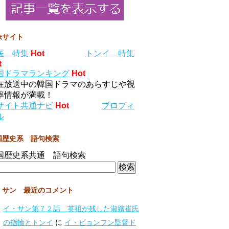
妹サイト
医 特集
Hot
トンイ 特集
t
国ドラマランキング
Hot
在放送中の韓国ドラマのあらすじや視
率情報が満載！
サイト共通ナビ
Hot
プロフィ
ル
国歴史系 語句検索
国歴史系共通 語句検索
・サン 最近のコメント
イ・サン第７２話 英祖が残した淑嬪崔氏
の指輪とトンイ
に
イ・ビョンフン監督ド