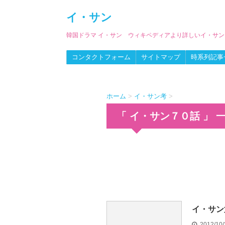
イ・サン
韓国ドラマ イ・サン ウィキペディアより詳しいイ・サ
コンタクトフォーム
サイトマップ
時系列記事
ホーム
>
イ・サン考
>
「 イ・サン７０話 」 
イ・サン
2012/10