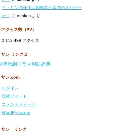
イ・サンの死後は朝鮮の不幸の始まりだっ
た！
に
onakos
より
計アクセス数（PV）
2,112,499 アクセス
・サン リンク２
国時代劇ドラマ用語辞典
サン.com
ログイン
投稿フィード
コメントフィード
WordPress.org
・サン リンク