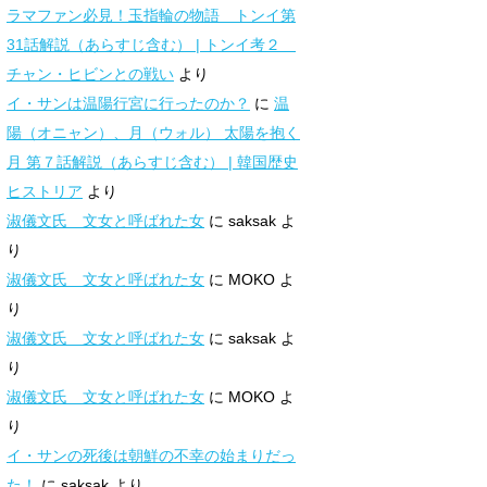
ラマファン必見！玉指輪の物語 トンイ第
31話解説（あらすじ含む） | トンイ考２
チャン・ヒビンとの戦い
より
イ・サンは温陽行宮に行ったのか？
に
温
陽（オニャン）、月（ウォル） 太陽を抱く
月 第７話解説（あらすじ含む） | 韓国歴史
ヒストリア
より
淑儀文氏 文女と呼ばれた女
に
saksak
よ
り
淑儀文氏 文女と呼ばれた女
に
MOKO
よ
り
淑儀文氏 文女と呼ばれた女
に
saksak
よ
り
淑儀文氏 文女と呼ばれた女
に
MOKO
よ
り
イ・サンの死後は朝鮮の不幸の始まりだっ
た！
に
saksak
より