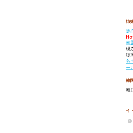
姉
馬
Ho
韓
現
聴
各
ー
韓
韓
イ